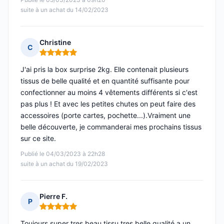
suite à un achat du 14/02/2023
Christine
C
Note : 5 sur 5
J'ai pris la box surprise 2kg. Elle contenait plusieurs
tissus de belle qualité et en quantité suffisante pour
confectionner au moins 4 vêtements différents si c'est
pas plus ! Et avec les petites chutes on peut faire des
accessoires (porte cartes, pochette...).Vraiment une
belle découverte, je commanderai mes prochains tissus
sur ce site.
Publié le 04/03/2023 à 22h28
suite à un achat du 19/02/2023
Pierre F.
P
Note : 5 sur 5
Toujours super tres beau tissu tres belle qualité a un