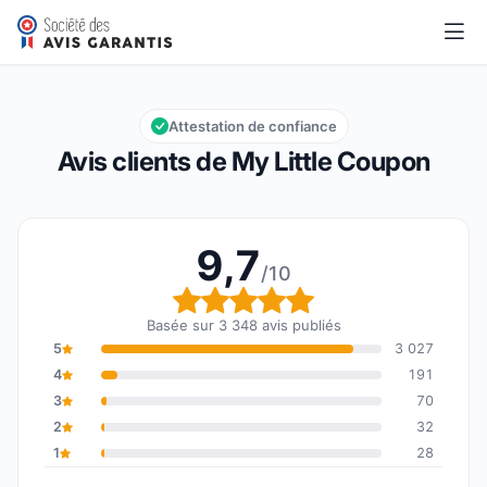
My Little Coupon
9,7/10
Note globale : 9,7 sur 10
Attestation de confiance
Avis clients de My Little Coupon
9,7
/10
Note globale : 9,7 sur 1
Basée sur 3 348 avis publiés
5
3 027
4
191
3
70
2
32
1
28