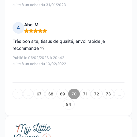
suite à un achat du 31/01/2023
Abel M.
A
Note : 5 sur 5
Très bon site, tissus de qualité, envoi rapide je
recommande ??
Publié le 06/02/2023 à 20h42
suite à un achat du 10/02/2022
1
…
67
68
69
70
71
72
73
…
84