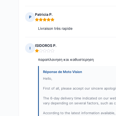
Patricia P.
P
Note : 5 sur 5
Livraison très rapide
ISIDOROS P.
I
Note : 1 sur 5
παραπλανηση και καθυστερηση
Réponse de Moto Vision
Hello,
First of all, please accept our sincere apolog
The 6-day delivery time indicated on our web
vary depending on several factors, such as c
According to the latest information available,