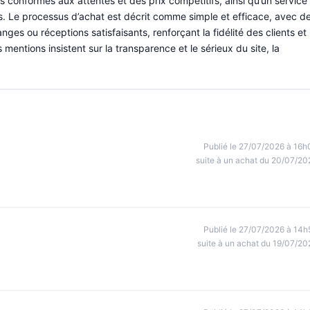
 conformes aux attentes et des prix compétitifs, ainsi qu’un service
ons. Le processus d’achat est décrit comme simple et efficace, avec d
es ou réceptions satisfaisants, renforçant la fidélité des clients et
mentions insistent sur la transparence et le sérieux du site, la
Publié le 27/07/2026 à 16h
suite à un achat du 20/07/20
Publié le 27/07/2026 à 14h
suite à un achat du 19/07/20