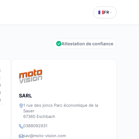
FR
Attestation de confiance
k
1
3
3
SARL
3
1 rue des joncs Parc économique de la
Sauer
67360 Eschbach
0388092931
sav@moto-vision.com