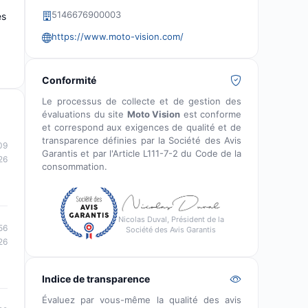
5146676900003
es
https://www.moto-vision.com/
Conformité
Le processus de collecte et de gestion des
évaluations du site
Moto Vision
est conforme
et correspond aux exigences de qualité et de
transparence définies par la Société des Avis
09
Garantis et par l'Article L111-7-2 du Code de la
26
consommation.
Nicolas Duval, Président de la
56
Société des Avis Garantis
26
Indice de transparence
Évaluez par vous-même la qualité des avis