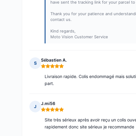
have sent the tracking link for your parcel 
Thank you for your patience and understandi
contact us.
Kind regards,
Moto Vision Customer Service
Sébastien A.
S
Note : 5 sur 5
Livraison rapide. Colis endommagé mais soluti
part.
J.mi56
J
Note : 5 sur 5
Site très sérieux après avoir reçu un colis ouver
rapidement donc site sérieux je recommande