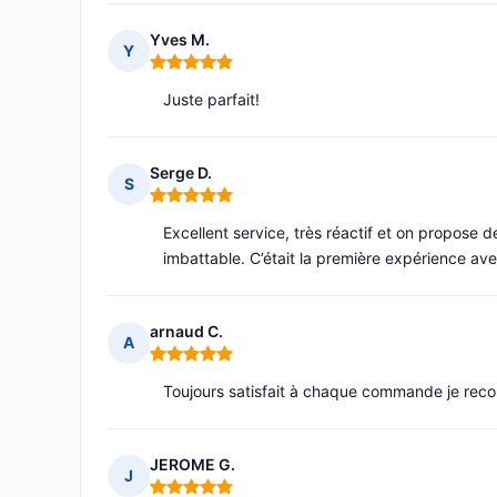
Yves M.
Y
Note : 5 sur 5
Juste parfait!
Serge D.
S
Note : 5 sur 5
Excellent service, très réactif et on propose d
imbattable. C’était la première expérience av
arnaud C.
A
Note : 5 sur 5
Toujours satisfait à chaque commande je re
JEROME G.
J
Note : 5 sur 5