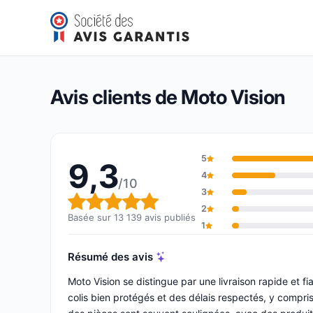
Moto Vision
9,3/10
(13 139 avis)
Note globale : 9,3 sur 10
Avis clients de Moto Vision
5
9,3
4
/10
3
Note globale : 9,3 sur 10
2
Basée sur 13 139 avis publiés
1
Résumé des avis
Moto Vision se distingue par une livraison rapide et 
colis bien protégés et des délais respectés, y compris 