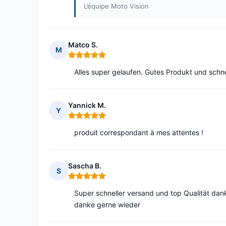
L’équipe Moto Vision
Matco S.
M
Note : 5 sur 5
Alles super gelaufen. Gutes Produkt und schne
Yannick M.
Y
Note : 5 sur 5
produit correspondant à mes attentes !
Sascha B.
S
Note : 5 sur 5
Super schneller versand und top Qualität dank
danke gerne wieder