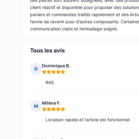
des pièces sont souvent soulignées, avec des produits
client réactif et disponible pour proposer des soluti
paniers et commandes traités rapidement et des échang
l’envie de revenir pour d’autres composants. Certaines 
communication claire et l’emballage soigné.
Tous les avis
Dominique B.
D
Note : 5 sur 5
RAS
Milène F.
M
Note : 5 sur 5
Livraison rapide et l'article est fonctionnel