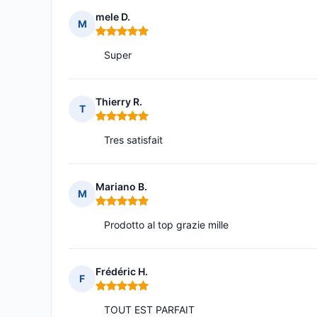
mele D.
M
Note : 5 sur 5
Super
Thierry R.
T
Note : 5 sur 5
Tres satisfait
Mariano B.
M
Note : 5 sur 5
Prodotto al top grazie mille
Frédéric H.
F
Note : 5 sur 5
TOUT EST PARFAIT