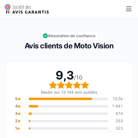
Moto Vision
9,3/10
Note globale : 9,3 sur 10
Attestation de confiance
Avis clients de Moto Vision
9,3
/10
Note globale : 9,3 sur 1
Basée sur 13 144 avis publiés
5
10,5k
4
1 641
3
474
2
253
1
323