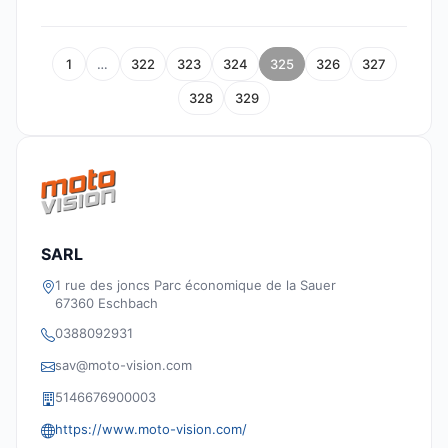
1
…
322
323
324
325
326
327
328
329
SARL
1 rue des joncs Parc économique de la Sauer
67360 Eschbach
0388092931
sav@moto-vision.com
5146676900003
https://www.moto-vision.com/