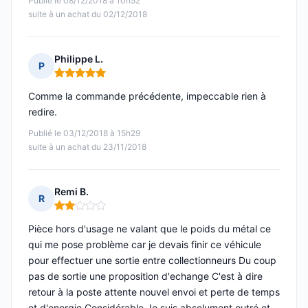
Publié le 08/12/2018 à 10h52
suite à un achat du 02/12/2018
Philippe L.
P
Note : 5 sur 5
Comme la commande précédente, impeccable rien à
redire.
Publié le 03/12/2018 à 15h29
suite à un achat du 23/11/2018
Remi B.
R
Note : 2 sur 5
Pièce hors d'usage ne valant que le poids du métal ce
qui me pose problème car je devais finir ce véhicule
pour effectuer une sortie entre collectionneurs Du coup
pas de sortie une proposition d'echange C'est à dire
retour à la poste attente nouvel envoi et perte de temps
et d'energie Considérable Je suis absolument outré et