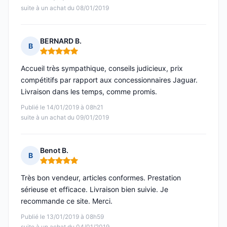
suite à un achat du 08/01/2019
BERNARD B.
B
Note : 5 sur 5
Accueil très sympathique, conseils judicieux, prix
compétitifs par rapport aux concessionnaires Jaguar.
Livraison dans les temps, comme promis.
Publié le 14/01/2019 à 08h21
suite à un achat du 09/01/2019
Benot B.
B
Note : 5 sur 5
Très bon vendeur, articles conformes. Prestation
sérieuse et efficace. Livraison bien suivie. Je
recommande ce site. Merci.
Publié le 13/01/2019 à 08h59
suite à un achat du 04/01/2019