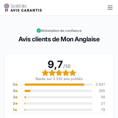
Mon Anglaise
9,7/10
Note globale : 9,7 sur 10
Attestation de confiance
Avis clients de Mon Anglaise
9,7
/10
Note globale : 9,7 sur 1
Basée sur 3 332 avis publiés
5
2 941
4
295
3
56
2
21
1
19