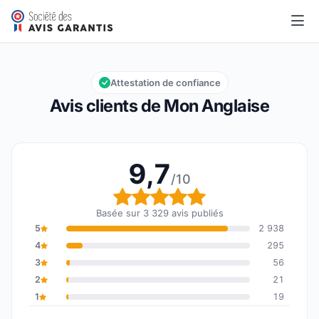
Mon Anglaise
9,7/10
Note globale : 9,7 sur 10
Attestation de confiance
Avis clients de Mon Anglaise
9,7
/10
Note globale : 9,7 sur 1
Basée sur 3 329 avis publiés
5
2 938
4
295
3
56
2
21
1
19