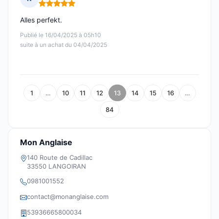
Note : 5 sur 5
Alles perfekt.
Publié le 16/04/2025 à 05h10
suite à un achat du 04/04/2025
1
…
10
11
12
13
14
15
16
…
84
Mon Anglaise
140 Route de Cadillac
33550 LANGOIRAN
0981001552
contact@monanglaise.com
53936665800034