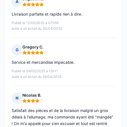
A
Note : 5 sur 5
Livraison parfaite et rapide rien à dire.
Publié le 12/05/2025 à 07h56
suite à un achat du 30/04/2025
Gregory C.
G
Note : 5 sur 5
Service et mercandise impecable.
Publié le 09/05/2025 à 15h11
suite à un achat du 29/04/2025
Nicolas B.
N
Note : 4 sur 5
Satisfait des pièces et de la livraison malgré un gros
délais à l'allumage, ma commande ayant été "mangée"
! On m'a appelé pour s'en excuser et tout est rentré