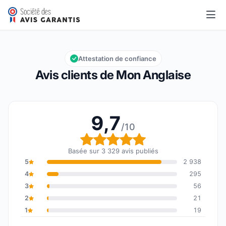
Mon Anglaise
9,7/10
Note globale : 9,7 sur 10
Attestation de confiance
Avis clients de Mon Anglaise
9,7
/10
Note globale : 9,7 sur 1
Basée sur 3 329 avis publiés
5
2 938
4
295
3
56
2
21
1
19