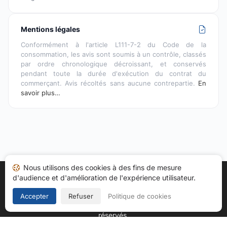
Mentions légales
Conformément à l'article L111-7-2 du Code de la
consommation, les avis sont soumis à un contrôle, classés
par ordre chronologique décroissant, et conservés
pendant toute la durée d'exécution du contrat du
commerçant. Avis récoltés sans aucune contrepartie.
En
savoir plus…
Nous utilisons des cookies à des fins de mesure
d'audience et d'amélioration de l'expérience utilisateur.
Accueil
Mes avis
Catégories
CGU
Cookies
Politique de confidentialité
Mentions légales
Accepter
Refuser
Politique de cookies
Copyright © 2026
Société des Avis Garantis
. Tous droits
réservés.