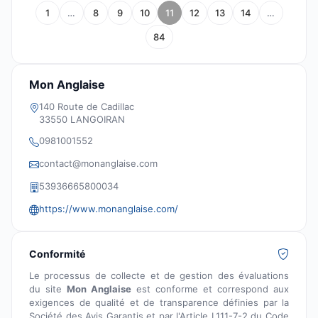
1
…
8
9
10
11
12
13
14
…
84
Mon Anglaise
140 Route de Cadillac
33550 LANGOIRAN
0981001552
contact@monanglaise.com
53936665800034
https://www.monanglaise.com/
Conformité
Le processus de collecte et de gestion des évaluations
du site
Mon Anglaise
est conforme et correspond aux
exigences de qualité et de transparence définies par la
Société des Avis Garantis et par l'Article L111-7-2 du Code