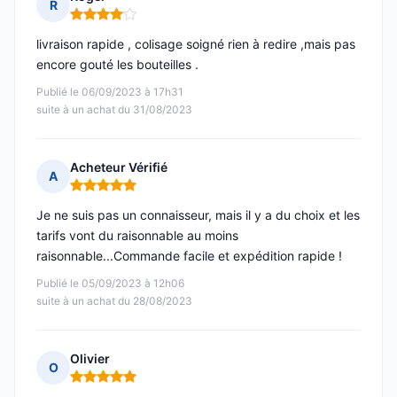
R
Note : 4 sur 5
livraison rapide , colisage soigné rien à redire ,mais pas
encore gouté les bouteilles .
Publié le 06/09/2023 à 17h31
suite à un achat du 31/08/2023
Acheteur Vérifié
A
Note : 5 sur 5
Je ne suis pas un connaisseur, mais il y a du choix et les
tarifs vont du raisonnable au moins
raisonnable...Commande facile et expédition rapide !
Publié le 05/09/2023 à 12h06
suite à un achat du 28/08/2023
Olivier
O
Note : 5 sur 5