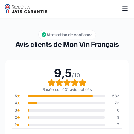
Mon Vin Français
9,5/10
Note globale : 9,5 sur 10
Attestation de confiance
Avis clients de Mon Vin Français
9,5
/10
Note globale : 9,5 sur 1
Basée sur 631 avis publiés
5
533
4
73
3
10
2
8
1
7