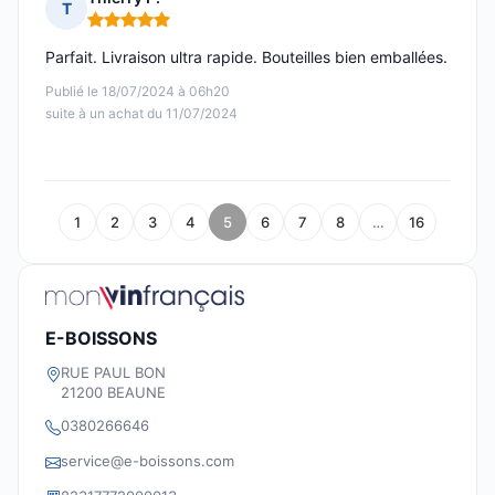
T
Note : 5 sur 5
Parfait. Livraison ultra rapide. Bouteilles bien emballées.
Publié le 18/07/2024 à 06h20
suite à un achat du 11/07/2024
1
2
3
4
5
6
7
8
…
16
E-BOISSONS
RUE PAUL BON
21200 BEAUNE
0380266646
service@e-boissons.com