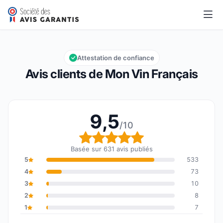
Mon Vin Français
9,5/10
Note globale : 9,5 sur 10
Attestation de confiance
Avis clients de Mon Vin Français
9,5
/10
Note globale : 9,5 sur 1
Basée sur 631 avis publiés
5
533
4
73
3
10
2
8
1
7