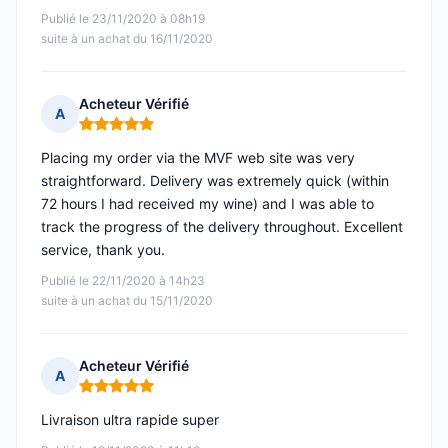
Publié le 23/11/2020 à 08h19
suite à un achat du 16/11/2020
Acheteur Vérifié
A
Note : 5 sur 5
Placing my order via the MVF web site was very
straightforward. Delivery was extremely quick (within
72 hours I had received my wine) and I was able to
track the progress of the delivery throughout. Excellent
service, thank you.
Publié le 22/11/2020 à 14h23
suite à un achat du 15/11/2020
Acheteur Vérifié
A
Note : 5 sur 5
Livraison ultra rapide super