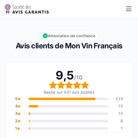
Mon Vin Français
9,5/10
Note globale : 9,5 sur 10
Attestation de confiance
Avis clients de Mon Vin Français
9,5
/10
Note globale : 9,5 sur 1
Basée sur 631 avis publiés
5
533
4
73
3
10
2
8
1
7