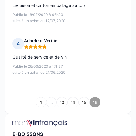
Livraison et carton emballage au top !
Publié le 18/07/2020 à 06h20
suite à un achat du 12/07/2020
Acheteur Vérifié
A
Note : 5 sur 5
Qualité de service et de vin
Publié le 28/06/2020 à 17h37
suite à un achat du 21/06/2020
1
…
13
14
15
16
E-BOISSONS