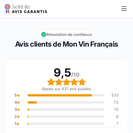
Mon Vin Français
9,5/10
Note globale : 9,5 sur 10
Attestation de confiance
Avis clients de Mon Vin Français
9,5
/10
Note globale : 9,5 sur 1
Basée sur 631 avis publiés
5
533
4
73
3
10
2
8
1
7