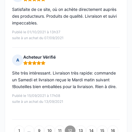
Note : 5 sur 5
Satisfaite de ce site, où on achète directement auprès
des producteurs. Produits de qualité. Livraison et suivi
impeccables.
Publié le 01/10/2021 à 13h37
suite à un achat du 07/09/2021
Acheteur Vérifié
A
Note : 5 sur 5
Site très intéressant. Livraison très rapide: commande
un Samedi et livraison reçue le Mardi matin suivant
!Bouteilles bien emballées pour la livraison. Rien à dire.
Publié le 15/09/2021 à 17h08
suite à un achat du 13/09/2021
1
…
9
10
11
12
13
14
15
16