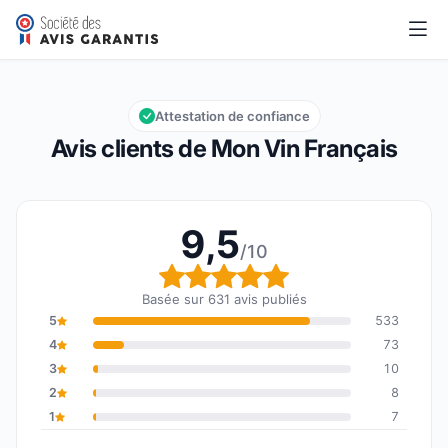
Mon Vin Français
9,5/10
Note globale : 9,5 sur 10
Attestation de confiance
Avis clients de Mon Vin Français
9,5
/10
Note globale : 9,5 sur 1
Basée sur 631 avis publiés
5
533
4
73
3
10
2
8
1
7