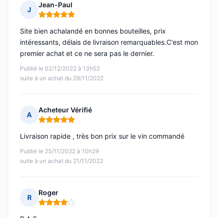
Jean-Paul
J
Note : 5 sur 5
Site bien achalandé en bonnes bouteilles, prix
intéressants, délais de livraison remarquables.C'est mon
premier achat et ce ne sera pas le dernier.
Publié le 02/12/2022 à 13h52
suite à un achat du 29/11/2022
Acheteur Vérifié
A
Note : 5 sur 5
Livraison rapide , très bon prix sur le vin commandé
Publié le 25/11/2022 à 10h29
suite à un achat du 21/11/2022
Roger
R
Note : 4 sur 5