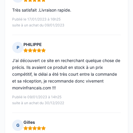
Note : 5 sur 5
Très satisfait .Livraison rapide.
Publié le 17/01/2023 à 16h25
suite à un achat du 09/01/2023
PHILIPPE
P
Note : 5 sur 5
J'ai découvert ce site en recherchant quelque chose de
précis. Ils avaient ce produit en stock à un prix
compétitif, le délai a été très court entre la commande
et sa réception, je recommande donc vivement
monvinfrancais.com !!!
Publié le 09/01/2023 à 14h25
suite à un achat du 30/12/2022
Gilles
G
Note : 5 sur 5