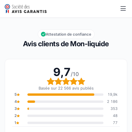
Mon-liquide
9,7/10
Note globale : 9,7 sur 10
Attestation de confiance
Avis clients de Mon-liquide
9,7
/10
Note globale : 9,7 sur 1
Basée sur 22 566 avis publiés
5
19,9k
4
2 186
3
353
2
48
1
77