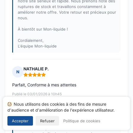
notre site sérieux et rapide. Nous prenons note des
ruptures de stock et travaillons constamment à
améliorer notre offre. Votre retour est précieux pour
nous.
À bientôt sur Mon-liquide !
Cordialement,
L'équipe Mon-liquide
NATHALIE P.
N
Note : 5 sur 5
Parfait, Conforme à mes attentes
Publié le 03/01/2026 à 10h45
suite à un achat du 20/12/2025
Nous utilisons des cookies à des fins de mesure
d'audience et d'amélioration de l'expérience utilisateur.
Réponse de Mon-liquide
Publiée le 09/01/2026
Accepter
Refuser
Politique de cookies
Chère Nathalie, nous vous remercions sincèrement