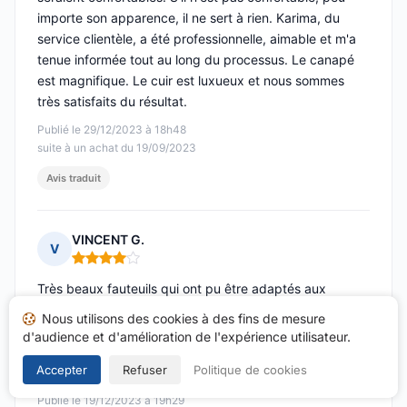
importe son apparence, il ne sert à rien. Karima, du
service clientèle, a été professionnelle, aimable et m'a
tenue informée tout au long du processus. Le canapé
est magnifique. Le cuir est luxueux et nous sommes
très satisfaits du résultat.
Publié le 29/12/2023 à 18h48
suite à un achat du 19/09/2023
Avis traduit
VINCENT G.
V
Note : 4 sur 5
Très beaux fauteuils qui ont pu être adaptés aux
grands gabarits, avec un cuir vivant très agréable au
Nous utilisons des cookies à des fins de mesure
toucher (mais se marque vite si vous avez des usagers
d'audience et d'amélioration de l'expérience utilisateur.
peu soigneux). Le seul bémol a été la livraison par
Accepter
Refuser
Politique de cookies
Guisnel, coutûmier des rendez-vous manqués.
Publié le 19/12/2023 à 19h29