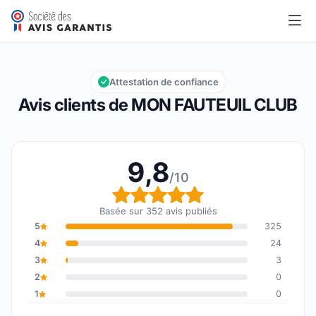
MON FAUTEUIL CLUB
9,8/10
Note globale : 9,8 sur 10
Attestation de confiance
Avis clients de MON FAUTEUIL CLUB
9,8
/10
Note globale : 9,8 sur 1
Basée sur 352 avis publiés
5
325
4
24
3
3
2
0
1
0