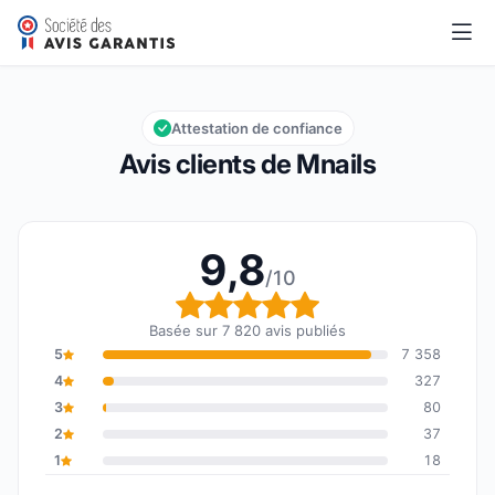
Mnails
9,8/10
Note globale : 9,8 sur 10
Attestation de confiance
Avis clients de Mnails
9,8
/10
Note globale : 9,8 sur 1
Basée sur 7 820 avis publiés
5
7 358
4
327
3
80
2
37
1
18