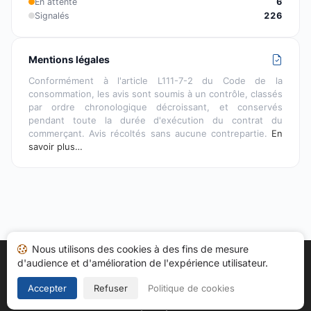
En attente
6
Signalés
226
Mentions légales
Conformément à l'article L111-7-2 du Code de la
consommation, les avis sont soumis à un contrôle, classés
par ordre chronologique décroissant, et conservés
pendant toute la durée d'exécution du contrat du
commerçant. Avis récoltés sans aucune contrepartie.
En
savoir plus…
Nous utilisons des cookies à des fins de mesure
d'audience et d'amélioration de l'expérience utilisateur.
Accueil
Mes avis
Catégories
CGU
Cookies
Politique de confidentialité
Mentions légales
Accepter
Refuser
Politique de cookies
Copyright © 2026
Société des Avis Garantis
. Tous droits