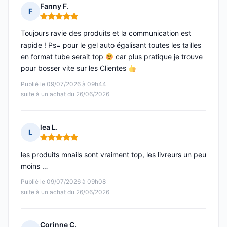
Fanny F.
F
Note : 5 sur 5
Toujours ravie des produits et la communication est
rapide ! Ps= pour le gel auto égalisant toutes les tailles
en format tube serait top
car plus pratique je trouve
pour bosser vite sur les Clientes
Publié le 09/07/2026 à 09h44
suite à un achat du 26/06/2026
lea L.
L
Note : 5 sur 5
les produits mnails sont vraiment top, les livreurs un peu
moins …
Publié le 09/07/2026 à 09h08
suite à un achat du 26/06/2026
Corinne C.