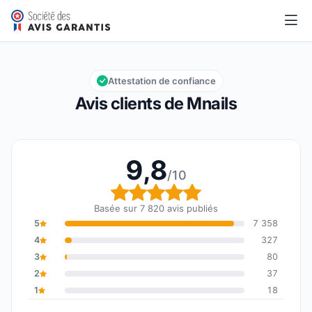
Mnails
9,8/10
Note globale : 9,8 sur 10
Attestation de confiance
Avis clients de Mnails
9,8
/10
Note globale : 9,8 sur 1
Basée sur 7 820 avis publiés
5
7 358
4
327
3
80
2
37
1
18