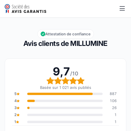
MILLUMINE
9,7/10
Note globale : 9,7 sur 10
Attestation de confiance
Avis clients de MILLUMINE
9,7
/10
Note globale : 9,7 sur 1
Basée sur 1 021 avis publiés
5
887
4
106
3
26
2
1
1
1