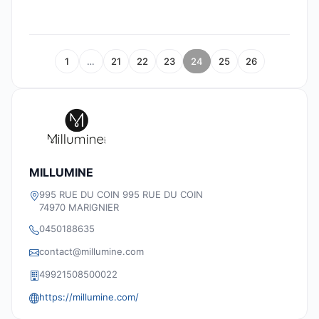
1
…
21
22
23
24
25
26
MILLUMINE
995 RUE DU COIN 995 RUE DU COIN
74970 MARIGNIER
0450188635
contact@millumine.com
49921508500022
https://millumine.com/