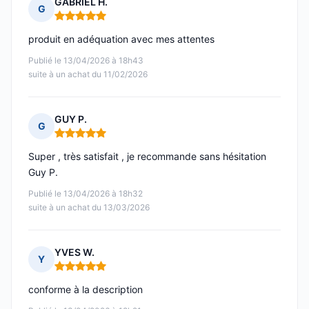
GABRIEL H.
G
Note : 5 sur 5
produit en adéquation avec mes attentes
Publié le 13/04/2026 à 18h43
suite à un achat du 11/02/2026
GUY P.
G
Note : 5 sur 5
Super , très satisfait , je recommande sans hésitation
Guy P.
Publié le 13/04/2026 à 18h32
suite à un achat du 13/03/2026
YVES W.
Y
Note : 5 sur 5
conforme à la description