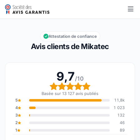
Mikatec
9,7/10
Note globale : 9,7 sur 10
Attestation de confiance
Avis clients de Mikatec
9,7
/10
Note globale : 9,7 sur 1
Basée sur 13 127 avis publiés
5
11,8k
4
1 023
3
132
2
46
1
89