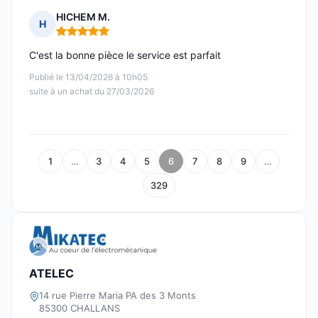
HICHEM M.
H
Note : 5 sur 5
C'est la bonne pièce le service est parfait
Publié le 13/04/2026 à 10h05
suite à un achat du 27/03/2026
1
…
3
4
5
6
7
8
9
…
329
ATELEC
14 rue Pierre Maria PA des 3 Monts
85300 CHALLANS