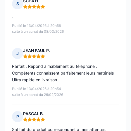
SCEA H.
S
Note : 5 sur 5
.
Publié le 13/04/2026 à 20h56
suite à un achat du 08/03/2026
JEAN PAUL P.
J
Note : 5 sur 5
Parfait . Répond aimablement au téléphone .
Compétents connaissent parfaitement leurs matériels
Ultra rapide en livraison .
Publié le 13/04/2026 à 20h54
suite à un achat du 26/02/2026
PASCAL B.
P
Note : 5 sur 5
Satifait du produit correspondant à mes attentes.