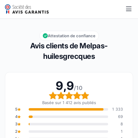
Melpas-huilesgrecques
9,9/10
Note globale : 9,9 sur 10
Attestation de confiance
Avis clients de Melpas-
huilesgrecques
9,9
/10
Note globale : 9,9 sur 1
Basée sur 1 412 avis publiés
5
1 333
4
69
3
8
2
1