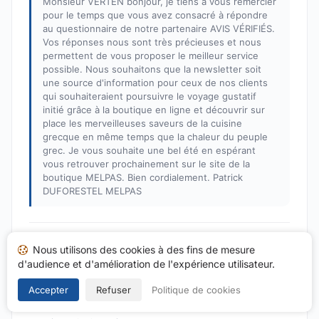
Monsieur VERTEN bonjour, je tiens à vous remercier
pour le temps que vous avez consacré à répondre
au questionnaire de notre partenaire AVIS VÉRIFIÉS.
Vos réponses nous sont très précieuses et nous
permettent de vous proposer le meilleur service
possible. Nous souhaitons que la newsletter soit
une source d'information pour ceux de nos clients
qui souhaiteraient poursuivre le voyage gustatif
initié grâce à la boutique en ligne et découvrir sur
place les merveilleuses saveurs de la cuisine
grecque en même temps que la chaleur du peuple
grec. Je vous souhaite une bel été en espérant
vous retrouver prochainement sur le site de la
boutique MELPAS. Bien cordialement. Patrick
DUFORESTEL MELPAS
Acheteur Vérifié
Nous utilisons des cookies à des fins de mesure
A
d'audience et d'amélioration de l'expérience utilisateur.
Note : 5 sur 5
C'est toujours un merveilleux voyage que de naviguer
Accepter
Refuser
Politique de cookies
sur le site Melpas.