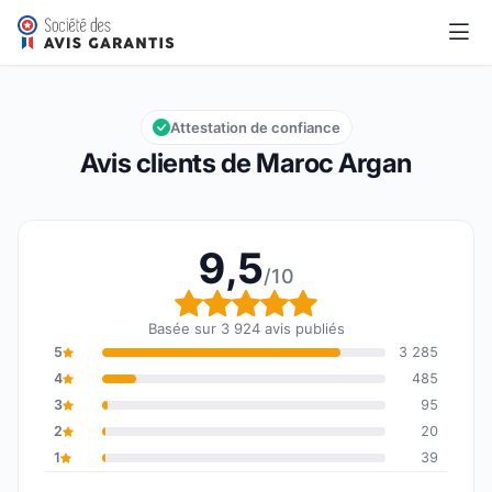
Maroc Argan
9,5/10
Note globale : 9,5 sur 10
Attestation de confiance
Avis clients de Maroc Argan
9,5
/10
Note globale : 9,5 sur 1
Basée sur 3 924 avis publiés
5
3 285
4
485
3
95
2
20
1
39