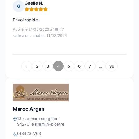
Gaelle N.
G
Note : 5 sur 5
Envoi rapide
Publié le 21/03/2026 à 18h47
suite à un achat du 11/03/2026
1
2
3
4
5
6
7
…
99
Maroc Argan
13 rue marc sangnier
94270 le kremlin-bicêtre
0184232703