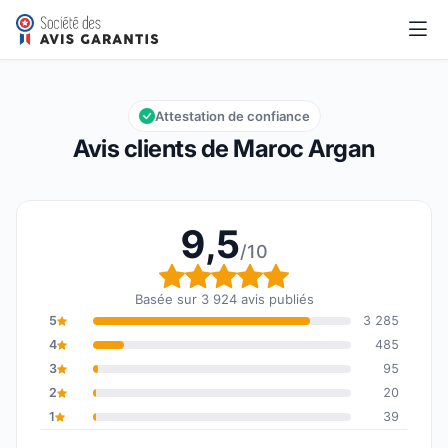
Maroc Argan
9,5/10
Note globale : 9,5 sur 10
Attestation de confiance
Avis clients de Maroc Argan
9,5
/10
Note globale : 9,5 sur 1
Basée sur 3 924 avis publiés
5
3 285
4
485
3
95
2
20
1
39