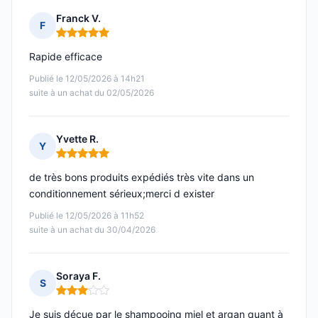
Franck V.
F
Note : 5 sur 5
Rapide efficace
Publié le 12/05/2026 à 14h21
suite à un achat du 02/05/2026
Yvette R.
Y
Note : 5 sur 5
de très bons produits expédiés très vite dans un
conditionnement sérieux;merci d exister
Publié le 12/05/2026 à 11h52
suite à un achat du 30/04/2026
Soraya F.
S
Note : 3 sur 5
Je suis déçue par le shampooing miel et argan quant à