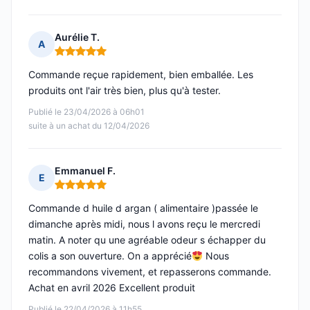
Aurélie T.
A
Note : 5 sur 5
Commande reçue rapidement, bien emballée. Les
produits ont l'air très bien, plus qu'à tester.
Publié le 23/04/2026 à 06h01
suite à un achat du 12/04/2026
Emmanuel F.
E
Note : 5 sur 5
Commande d huile d argan ( alimentaire )passée le
dimanche après midi, nous l avons reçu le mercredi
matin. A noter qu une agréable odeur s échapper du
colis a son ouverture. On a apprécié
Nous
recommandons vivement, et repasserons commande.
Achat en avril 2026 Excellent produit
Publié le 22/04/2026 à 11h55