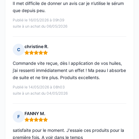
Il met difficile de donner un avis car je n’utilise le sérum
que depuis peu.
Publié le 16/05/2026 à 09h39
suite à un achat du 06/05/2026
christine R.
C
Note : 5 sur 5
Commande vite reçue, dès l application de vos huiles,
j’ai ressenti immédiatement un effet ! Ma peau l absorbe
de suite et ne tire plus. Produits excellents.
Publié le 14/05/2026 à 08h03
suite à un achat du 04/05/2026
FANNY M.
F
Note : 5 sur 5
satisfaite pour le moment. J'essaie ces produits pour la
première fois. A voir dans le temps