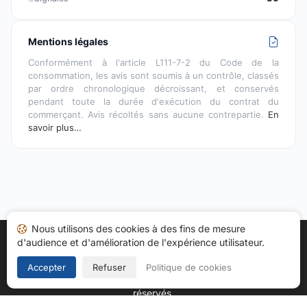
Mentions légales
Conformément à l'article L111-7-2 du Code de la
consommation, les avis sont soumis à un contrôle, classés
par ordre chronologique décroissant, et conservés
pendant toute la durée d'exécution du contrat du
commerçant. Avis récoltés sans aucune contrepartie.
En
savoir plus…
Nous utilisons des cookies à des fins de mesure
d'audience et d'amélioration de l'expérience utilisateur.
Accueil
Mes avis
Catégories
CGU
Cookies
Politique de confidentialité
Mentions légales
Accepter
Refuser
Politique de cookies
Copyright © 2026
Société des Avis Garantis
. Tous droits
réservés.