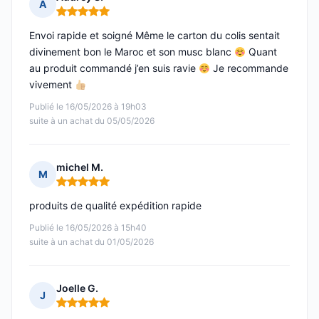
A
Note : 5 sur 5
Envoi rapide et soigné Même le carton du colis sentait
divinement bon le Maroc et son musc blanc
Quant
au produit commandé j’en suis ravie
Je recommande
vivement
Publié le 16/05/2026 à 19h03
suite à un achat du 05/05/2026
michel M.
M
Note : 5 sur 5
produits de qualité expédition rapide
Publié le 16/05/2026 à 15h40
suite à un achat du 01/05/2026
Joelle G.
J
Note : 5 sur 5