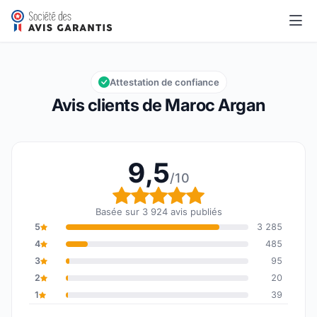
Maroc Argan
9,5/10
Note globale : 9,5 sur 10
Attestation de confiance
Avis clients de Maroc Argan
9,5
/10
Note globale : 9,5 sur 1
Basée sur 3 924 avis publiés
5
3 285
4
485
3
95
2
20
1
39