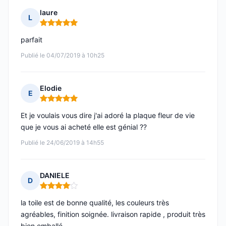
laure
L
Note : 5 sur 5
parfait
Publié le 04/07/2019 à 10h25
Elodie
E
Note : 5 sur 5
Et je voulais vous dire j'ai adoré la plaque fleur de vie
que je vous ai acheté elle est génial ??
Publié le 24/06/2019 à 14h55
DANIELE
D
Note : 4 sur 5
la toile est de bonne qualité, les couleurs très
agréables, finition soignée. livraison rapide , produit très
bien emballé.