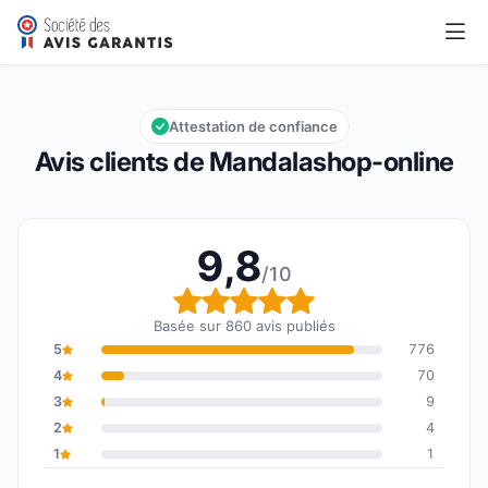
Mandalashop-online
9,8/10
Note globale : 9,8 sur 10
Attestation de confiance
Avis clients de Mandalashop-online
9,8
/10
Note globale : 9,8 sur 1
Basée sur 860 avis publiés
5
776
4
70
3
9
2
4
1
1