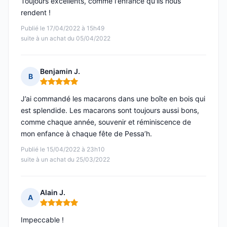
Toujours excellents, comme l'enfance qu'ils nous
rendent !
Publié le 17/04/2022 à 15h49
suite à un achat du 05/04/2022
Benjamin J.
B
Note : 5 sur 5
J’ai commandé les macarons dans une boîte en bois qui
est splendide. Les macarons sont toujours aussi bons,
comme chaque année, souvenir et réminiscence de
mon enfance à chaque fête de Pessa’h.
Publié le 15/04/2022 à 23h10
suite à un achat du 25/03/2022
Alain J.
A
Note : 5 sur 5
Impeccable !