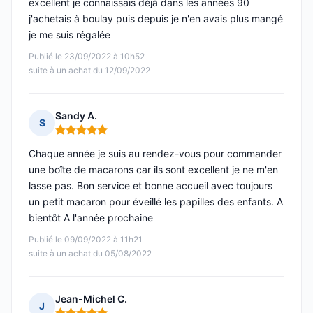
excellent je connaissais déjà dans les années 90
j'achetais à boulay puis depuis je n'en avais plus mangé
je me suis régalée
Publié le 23/09/2022 à 10h52
suite à un achat du 12/09/2022
Sandy A.
S
Note : 5 sur 5
Chaque année je suis au rendez-vous pour commander
une boîte de macarons car ils sont excellent je ne m'en
lasse pas. Bon service et bonne accueil avec toujours
un petit macaron pour éveillé les papilles des enfants. A
bientôt A l'année prochaine
Publié le 09/09/2022 à 11h21
suite à un achat du 05/08/2022
Jean-Michel C.
J