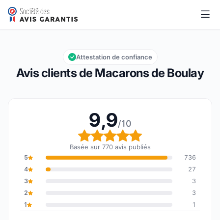
Macarons de Boulay
9,9/10
Note globale : 9,9 sur 10
Attestation de confiance
Avis clients de Macarons de Boulay
9,9
/10
Note globale : 9,9 sur 1
Basée sur 770 avis publiés
5
736
4
27
3
3
2
3
1
1