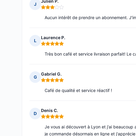
Julien P.
J
Note : 3 sur 5
Aucun intérêt de prendre un abonnement. J'ima
Laurence P.
L
Note : 5 sur 5
Très bon café et service livraison parfait! Le c
Gabriel G.
G
Note : 5 sur 5
Café de qualité et service réactif !
Denis C.
D
Note : 5 sur 5
Je vous ai découvert à Lyon et j'ai beaucoup app
je commande désormais en ligne et j'apprécie