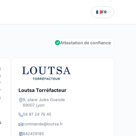
FR
Attestation de confiance
4
3
7
Loutsa Torréfacteur
7
6
9, place Jules Guesde
69007 Lyon
04 87 24 79 45
s
commande@loutsa.fr
842429185