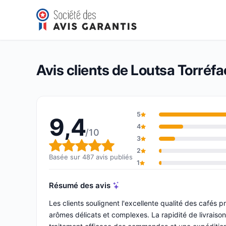
Loutsa Torréfacteur
9,4/10
(487 avis)
Note globale : 9,4 sur 10
Avis clients de Loutsa Torréfa
5
9,4
4
/10
3
Note globale : 9,4 sur 10
2
Basée sur 487 avis publiés
1
Résumé des avis
Les clients soulignent l'excellente qualité des cafés pr
arômes délicats et complexes. La rapidité de livrais