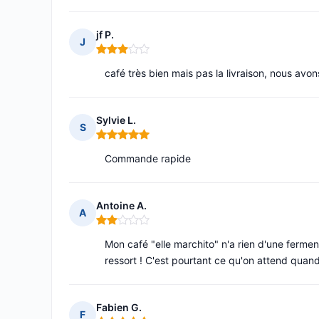
jf P.
J
Note : 3 sur 5
café très bien mais pas la livraison, nous avon
Sylvie L.
S
Note : 5 sur 5
Commande rapide
Antoine A.
A
Note : 2 sur 5
Mon café "elle marchito" n'a rien d'une ferm
ressort ! C'est pourtant ce qu'on attend qua
Fabien G.
F