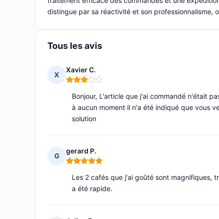
traitement efficace des commandes et une expédition s
distingue par sa réactivité et son professionnalisme, 
Tous les avis
Xavier C.
X
Note : 3 sur 5
Bonjour, L'article que j'ai commandé n'était pa
à aucun moment il n'a été indiqué que vous ve
solution
gerard P.
G
Note : 5 sur 5
Les 2 cafés que j'ai goûté sont magnifiques, t
a été rapide.