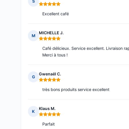
S
Note : 5 sur 5
Excellent café
MICHELLE J.
M
Note : 5 sur 5
Café délicieux. Service excellent. Livraison 
Merci à tous !
Gwenaël C.
G
Note : 5 sur 5
très bons produits service excellent
Klaus M.
K
Note : 5 sur 5
Parfait