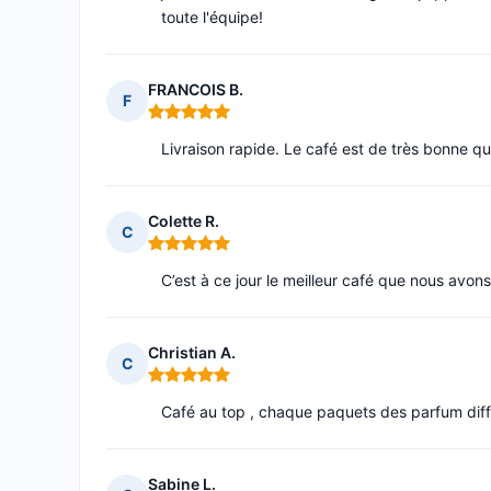
toute l'équipe!
FRANCOIS B.
F
Note : 5 sur 5
Livraison rapide. Le café est de très bonne qua
Colette R.
C
Note : 5 sur 5
C’est à ce jour le meilleur café que nous avon
Christian A.
C
Note : 5 sur 5
Café au top , chaque paquets des parfum dif
Sabine L.