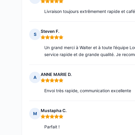
Note : 5 sur 5
Livraison toujours extrêmement rapide et café
Steven F.
S
Note : 5 sur 5
Un grand merci à Walter et à toute l’équipe Lou
service rapide et de grande qualité. Je rec
ANNE MARIE D.
A
Note : 5 sur 5
Envoi très rapide, communication excellente
Mustapha C.
M
Note : 5 sur 5
Parfait !