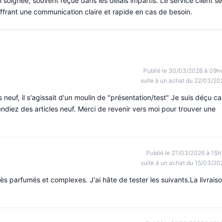
oignée, souvent reçue dans les délais impartis. Le service client se
offrant une communication claire et rapide en cas de besoin.
Publié le 30/03/2026 à 09h
suite à un achat du 22/03/20
s neuf, il s'agissait d'un moulin de "présentation/test" Je suis déçu ca
ndiez des articles neuf. Merci de revenir vers moi pour trouver une
Publié le 27/03/2026 à 15h
suite à un achat du 15/03/20
rès parfumés et complexes. J'ai hâte de tester les suivants.La livrais