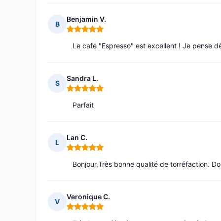
Benjamin V.
B
Note : 5 sur 5
Le café "Espresso" est excellent ! Je pense d
Sandra L.
S
Note : 5 sur 5
Parfait
Lan C.
L
Note : 5 sur 5
Bonjour,Très bonne qualité de torréfaction. D
Veronique C.
V
Note : 5 sur 5