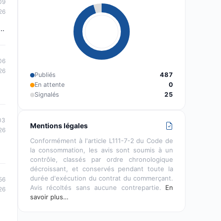
09
26
..
06
26
Publiés
487
En attente
0
Signalés
25
03
Mentions légales
26
Conformément à l'article L111-7-2 du Code de
la consommation, les avis sont soumis à un
contrôle, classés par ordre chronologique
décroissant, et conservés pendant toute la
durée d'exécution du contrat du commerçant.
56
Avis récoltés sans aucune contrepartie.
En
26
savoir plus…
,