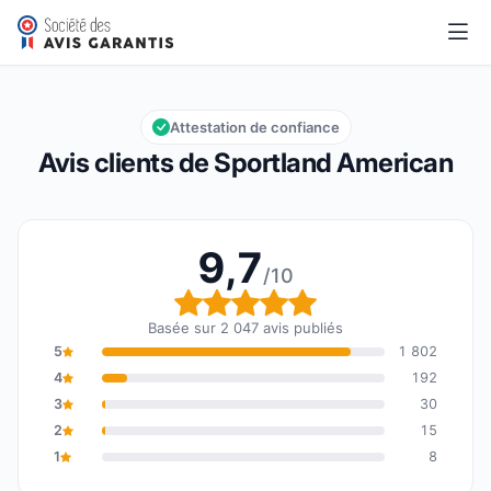
Sportland American
9,7/10
Note globale : 9,7 sur 10
Attestation de confiance
Avis clients de Sportland American
9,7
/10
Note globale : 9,7 sur 1
Basée sur 2 047 avis publiés
5
1 802
4
192
3
30
2
15
1
8