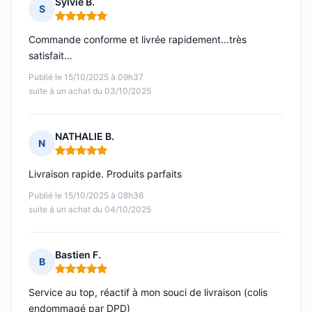
Sylvie B.
S
Note : 5 sur 5
Commande conforme et livrée rapidement...très
satisfait...
Publié le 15/10/2025 à 09h37
suite à un achat du 03/10/2025
NATHALIE B.
N
Note : 5 sur 5
Livraison rapide. Produits parfaits
Publié le 15/10/2025 à 08h36
suite à un achat du 04/10/2025
Bastien F.
B
Note : 5 sur 5
Service au top, réactif à mon souci de livraison (colis
endommagé par DPD)