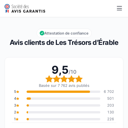
Les Trésors d’Érable
9,5/10
Note globale : 9,5 sur 10
Attestation de confiance
Avis clients de Les Trésors d’Érable
9,5
/10
Note globale : 9,5 sur 1
Basée sur 7 762 avis publiés
5
6 702
4
501
3
203
2
130
1
226