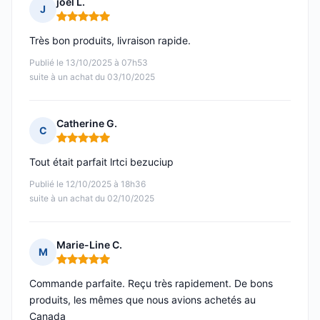
joel L.
J
Note : 5 sur 5
Très bon produits, livraison rapide.
Publié le 13/10/2025 à 07h53
suite à un achat du 03/10/2025
Catherine G.
C
Note : 5 sur 5
Tout était parfait lrtci bezuciup
Publié le 12/10/2025 à 18h36
suite à un achat du 02/10/2025
Marie-Line C.
M
Note : 5 sur 5
Commande parfaite. Reçu très rapidement. De bons
produits, les mêmes que nous avions achetés au
Canada