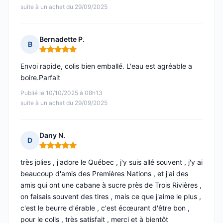
suite à un achat du 29/09/2025
Bernadette P.
B
Note : 5 sur 5
Envoi rapide, colis bien emballé. L'eau est agréable a
boire.Parfait
Publié le 10/10/2025 à 08h13
suite à un achat du 29/09/2025
Dany N.
D
Note : 5 sur 5
très jolies , j'adore le Québec , j'y suis allé souvent , j'y ai
beaucoup d'amis des Premières Nations , et j'ai des
amis qui ont une cabane à sucre près de Trois Rivières ,
on faisais souvent des tires , mais ce que j'aime le plus ,
c'est le beurre d'érable , c'est écœurant d'être bon ,
pour le colis , très satisfait , merci et à bientôt