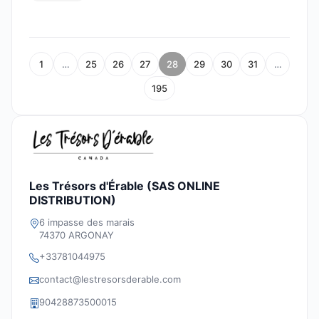
1
…
25
26
27
28
29
30
31
…
195
Les Trésors d'Érable (SAS ONLINE
DISTRIBUTION)
6 impasse des marais
74370 ARGONAY
+33781044975
contact@lestresorsderable.com
90428873500015