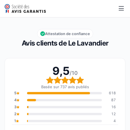
Le Lavandier
9,5/10
Note globale : 9,5 sur 10
Attestation de confiance
Avis clients de Le Lavandier
9,5
/10
Note globale : 9,5 sur 1
Basée sur 737 avis publiés
5
618
4
87
3
16
2
12
1
4