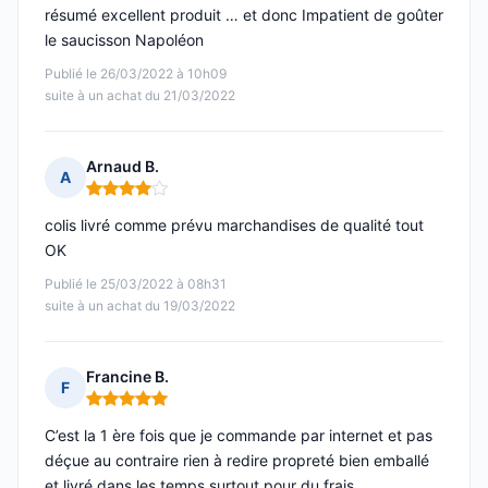
résumé excellent produit … et donc Impatient de goûter
le saucisson Napoléon
Publié le 26/03/2022 à 10h09
suite à un achat du 21/03/2022
Arnaud B.
A
Note : 4 sur 5
colis livré comme prévu marchandises de qualité tout
OK
Publié le 25/03/2022 à 08h31
suite à un achat du 19/03/2022
Francine B.
F
Note : 5 sur 5
C’est la 1 ère fois que je commande par internet et pas
déçue au contraire rien à redire propreté bien emballé
et livré dans les temps surtout pour du frais