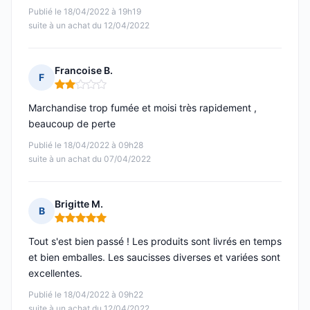
Publié le 18/04/2022 à 19h19
suite à un achat du 12/04/2022
Francoise B.
F
Note : 2 sur 5
Marchandise trop fumée et moisi très rapidement ,
beaucoup de perte
Publié le 18/04/2022 à 09h28
suite à un achat du 07/04/2022
Brigitte M.
B
Note : 5 sur 5
Tout s'est bien passé ! Les produits sont livrés en temps
et bien emballes. Les saucisses diverses et variées sont
excellentes.
Publié le 18/04/2022 à 09h22
suite à un achat du 12/04/2022