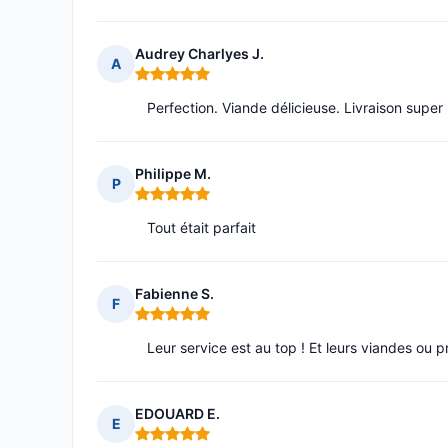
Audrey Charlyes J.
A
Note : 5 sur 5
Perfection. Viande délicieuse. Livraison supe
Philippe M.
P
Note : 5 sur 5
Tout était parfait
Fabienne S.
F
Note : 5 sur 5
Leur service est au top ! Et leurs viandes ou 
EDOUARD E.
E
Note : 5 sur 5