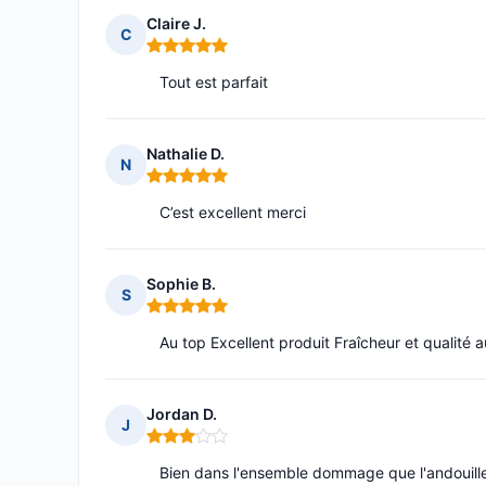
Claire J.
C
Note : 5 sur 5
Tout est parfait
Nathalie D.
N
Note : 5 sur 5
C’est excellent merci
Sophie B.
S
Note : 5 sur 5
Au top Excellent produit Fraîcheur et qualité a
Jordan D.
J
Note : 3 sur 5
Bien dans l'ensemble dommage que l'andouille 