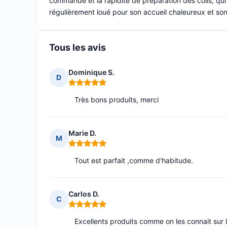
commande et la rapidité de préparation des colis, qui 
régulièrement loué pour son accueil chaleureux et son
Tous les avis
Dominique S.
D
Note : 5 sur 5
Très bons produits, merci
Marie D.
M
Note : 5 sur 5
Tout est parfait ,comme d'habitude.
Carlos D.
C
Note : 5 sur 5
Excellents produits comme on les connait sur le