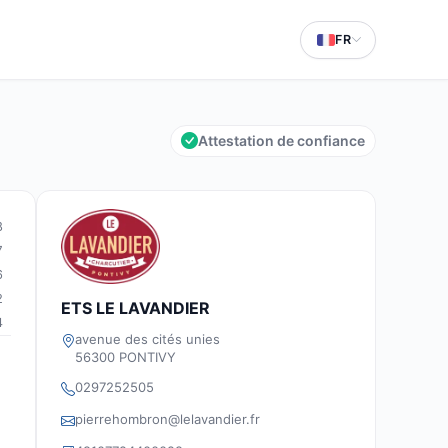
FR
Attestation de confiance
8
7
6
2
ETS LE LAVANDIER
4
avenue des cités unies
56300 PONTIVY
0297252505
pierrehombron@lelavandier.fr