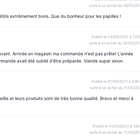
suite à un achat du 28/05/20
. Rôtis extrêmement bons. Que du bonheur pour les papilles !
Publié le 03/06/2021 à 17h
suite à un achat du 20/05/20
vant. Arrivée en magasin ma commande n'est pas prête! L'année
mmande avait été oublié d'être préparée. Viande super sinon.
Publié le 01/06/2021 à 09h
suite à un achat du 11/05/20
llis et leurs produits sont de très bonne qualité. Bravo et merci à
Publié le 31/05/2021 à 16h
suite à un achat du 17/05/20