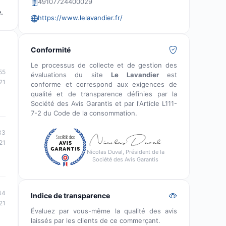
49107724400029
.
https://www.lelavandier.fr/
Conformité
Le processus de collecte et de gestion des
55
évaluations du site
Le Lavandier
est
21
conforme et correspond aux exigences de
qualité et de transparence définies par la
Société des Avis Garantis et par l'Article L111-
7-2 du Code de la consommation.
33
21
Nicolas Duval, Président de la
Société des Avis Garantis
44
Indice de transparence
21
Évaluez par vous-même la qualité des avis
laissés par les clients de ce commerçant.