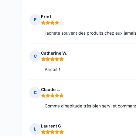
Eric L.
E
Note : 4 sur 5
j'achete souvent des produits chez eux jamai
Catherine W.
C
Note : 5 sur 5
Parfait !
Claude L.
C
Note : 5 sur 5
Comme d'habitude très bien servi et comma
Laurent G.
L
Note : 5 sur 5