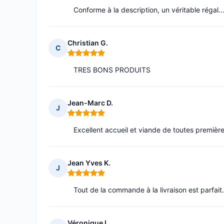
Conforme à la description, un véritable régal.
Christian G.
C
Note : 5 sur 5
TRES BONS PRODUITS
Jean-Marc D.
J
Note : 5 sur 5
Excellent accueil et viande de toutes première
Jean Yves K.
J
Note : 5 sur 5
Tout de la commande à la livraison est parfait.
Véronique L.