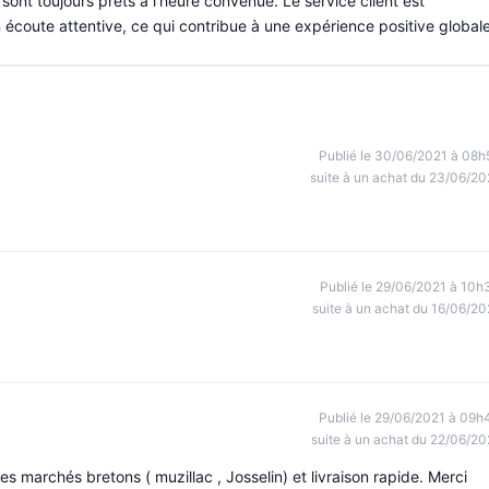
sont toujours prêts à l'heure convenue. Le service client est
 écoute attentive, ce qui contribue à une expérience positive globale
Publié le 30/06/2021 à 08h
suite à un achat du 23/06/20
Publié le 29/06/2021 à 10h
suite à un achat du 16/06/20
Publié le 29/06/2021 à 09h
suite à un achat du 22/06/20
s marchés bretons ( muzillac , Josselin) et livraison rapide. Merci