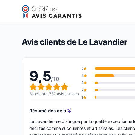
Le Lavandier
9,5/10
(737 avis)
Note globale : 9,5 sur 10
Avis clients de Le Lavandier
5
9,5
4
/10
3
Note globale : 9,5 sur 10
2
Basée sur 737 avis publiés
1
Résumé des avis
Le Lavandier se distingue par la qualité exceptionnel
décrites comme succulentes et artisanales. Les clients 