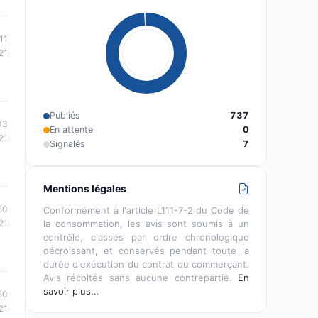
11
21
Publiés
737
03
En attente
0
21
Signalés
7
Mentions légales
50
Conformément à l'article L111-7-2 du Code de
la consommation, les avis sont soumis à un
21
contrôle, classés par ordre chronologique
décroissant, et conservés pendant toute la
durée d'exécution du contrat du commerçant.
Avis récoltés sans aucune contrepartie.
En
savoir plus…
50
21