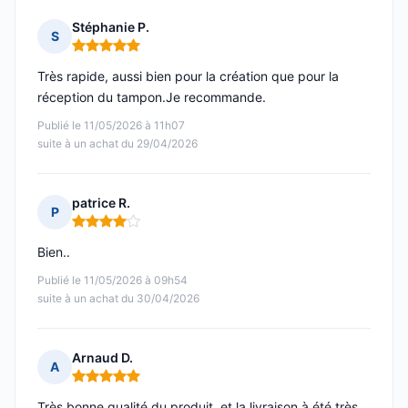
Stéphanie P.
S
Note : 5 sur 5
Très rapide, aussi bien pour la création que pour la
réception du tampon.Je recommande.
Publié le 11/05/2026 à 11h07
suite à un achat du 29/04/2026
patrice R.
P
Note : 4 sur 5
Bien..
Publié le 11/05/2026 à 09h54
suite à un achat du 30/04/2026
Arnaud D.
A
Note : 5 sur 5
Très bonne qualité du produit, et la livraison à été très