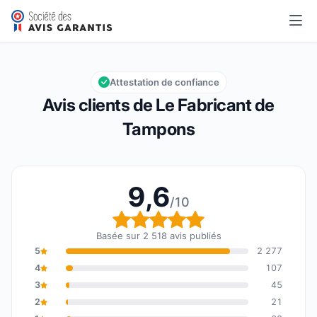
Le Fabricant de Tampons
9,6/10
Note globale : 9,6 sur 10
Attestation de confiance
Avis clients de Le Fabricant de
Tampons
9,6
/10
Note globale : 9,6 sur 1
Basée sur 2 518 avis publiés
5
2 277
4
107
3
45
2
21