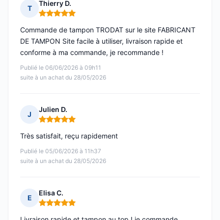
Thierry D.
T
Note : 5 sur 5
Commande de tampon TRODAT sur le site FABRICANT
DE TAMPON Site facile à utiliser, livraison rapide et
conforme à ma commande, je recommande !
Publié le 06/06/2026 à 09h11
suite à un achat du 28/05/2026
Julien D.
J
Note : 5 sur 5
Très satisfait, reçu rapidement
Publié le 05/06/2026 à 11h37
suite à un achat du 28/05/2026
Elisa C.
E
Note : 5 sur 5
Livraison rapide et tampon au top ! je commande.