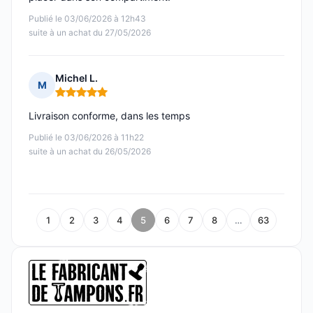
Publié le 03/06/2026 à 12h43
suite à un achat du 27/05/2026
Michel L.
M
Note : 5 sur 5
Livraison conforme, dans les temps
Publié le 03/06/2026 à 11h22
suite à un achat du 26/05/2026
1
2
3
4
5
6
7
8
…
63