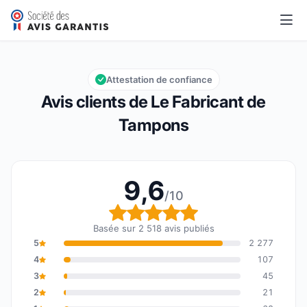
Le Fabricant de Tampons
9,6/10
Note globale : 9,6 sur 10
Attestation de confiance
Avis clients de Le Fabricant de
Tampons
9,6
/10
Note globale : 9,6 sur 1
Basée sur 2 518 avis publiés
5
2 277
4
107
3
45
2
21