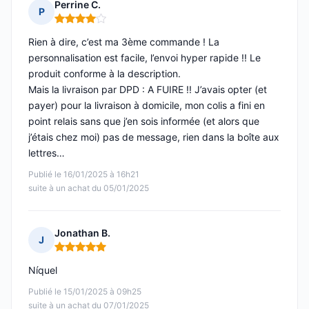
Perrine C.
P
Note : 4 sur 5
Rien à dire, c’est ma 3ème commande ! La
personnalisation est facile, l’envoi hyper rapide !! Le
produit conforme à la description.
Mais la livraison par DPD : A FUIRE !! J’avais opter (et
payer) pour la livraison à domicile, mon colis a fini en
point relais sans que j’en sois informée (et alors que
j’étais chez moi) pas de message, rien dans la boîte aux
lettres…
Publié le 16/01/2025 à 16h21
suite à un achat du 05/01/2025
Jonathan B.
J
Note : 5 sur 5
Níquel
Publié le 15/01/2025 à 09h25
suite à un achat du 07/01/2025