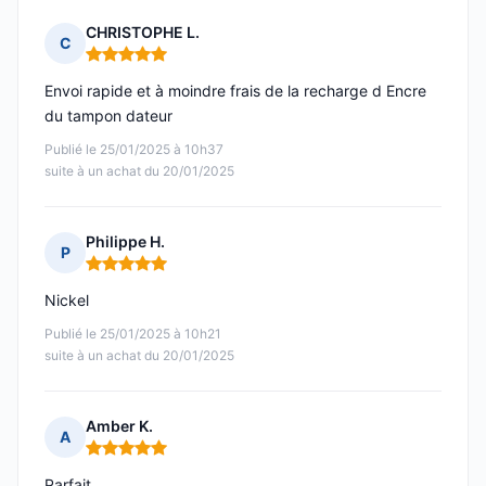
CHRISTOPHE L.
C
Note : 5 sur 5
Envoi rapide et à moindre frais de la recharge d Encre
du tampon dateur
Publié le 25/01/2025 à 10h37
suite à un achat du 20/01/2025
Philippe H.
P
Note : 5 sur 5
Nickel
Publié le 25/01/2025 à 10h21
suite à un achat du 20/01/2025
Amber K.
A
Note : 5 sur 5
Parfait