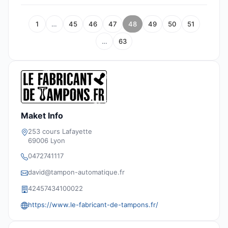
1
…
45
46
47
48
49
50
51
…
63
Maket Info
253 cours Lafayette
69006 Lyon
0472741117
david@tampon-automatique.fr
42457434100022
https://www.le-fabricant-de-tampons.fr/