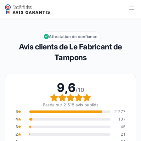
Le Fabricant de Tampons
9,6/10
Note globale : 9,6 sur 10
Attestation de confiance
Avis clients de Le Fabricant de
Tampons
9,6
/10
Note globale : 9,6 sur 1
Basée sur 2 518 avis publiés
5
2 277
4
107
3
45
2
21