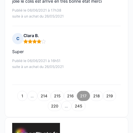
jolie le colis est arrivé en très bonne état merci
Publié le 06/06/2021 à 17h38
suite à un achat du 26/05/2021
Clara B.
C
Note : 4 sur 5
Super
Publié le 06/06/2021 à 16h51
suite à un achat du 26/05/2021
1
…
214
215
216
217
218
219
220
…
245