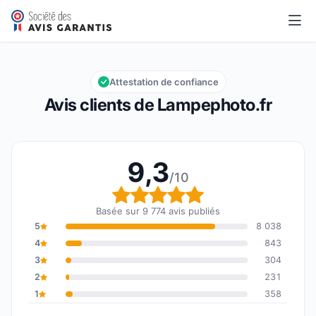
Lampephoto.fr
9,3/10
Note globale : 9,3 sur 10
Attestation de confiance
Avis clients de Lampephoto.fr
9,3
/10
Note globale : 9,3 sur 1
Basée sur 9 774 avis publiés
5
8 038
4
843
3
304
2
231
1
358