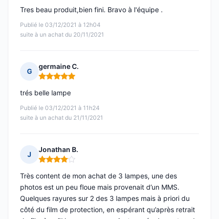
Tres beau produit,bien fini. Bravo à l'équipe .
Publié le 03/12/2021 à 12h04
suite à un achat du 20/11/2021
germaine C.
G
Note : 5 sur 5
trés belle lampe
Publié le 03/12/2021 à 11h24
suite à un achat du 21/11/2021
Jonathan B.
J
Note : 4 sur 5
Très content de mon achat de 3 lampes, une des
photos est un peu floue mais provenait d’un MMS.
Quelques rayures sur 2 des 3 lampes mais à priori du
côté du film de protection, en espérant qu’après retrait