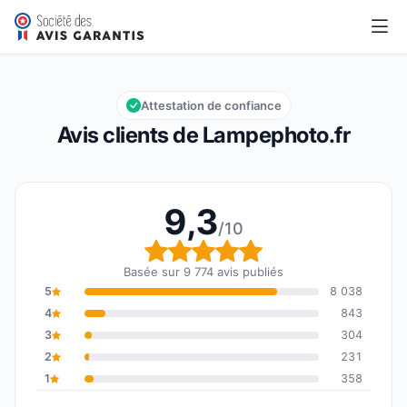
Lampephoto.fr
9,3/10
Note globale : 9,3 sur 10
Attestation de confiance
Avis clients de Lampephoto.fr
9,3
/10
Note globale : 9,3 sur 1
Basée sur 9 774 avis publiés
5
8 038
4
843
3
304
2
231
1
358