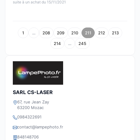
suite à un achat du 15/11/2021
1
…
208
209
210
211
212
213
214
…
245
SARL CS-LASER
67, rue Jean Zay
63200 Mozac
0984322691
contact@lampephoto.fr
848148706