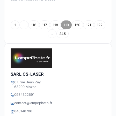
1
…
116
117
118
119
120
121
122
…
245
SARL CS-LASER
67, rue Jean Zay
63200 Mozac
0984322691
contact@lampephoto.fr
848148706