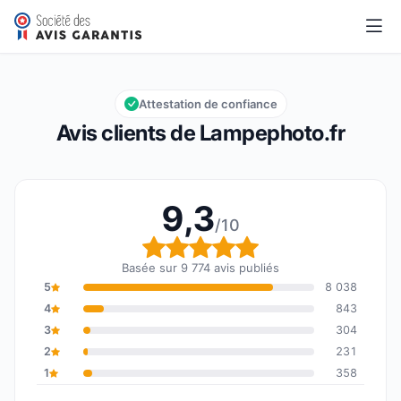
Lampephoto.fr
9,3/10
Note globale : 9,3 sur 10
Attestation de confiance
Avis clients de Lampephoto.fr
9,3
/10
Note globale : 9,3 sur 1
Basée sur 9 774 avis publiés
5
8 038
4
843
3
304
2
231
1
358