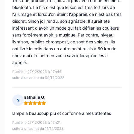
Très bon produit, très joli. J'ai pris avec option enceinte
bluetooth. Le hic c'est que le son est très fort lors de
l'allumage et lorsqu'on éteint l'appareil, ce n'est pas très
discret. Sinon joli rendu, son agréable. Il aurait été
intéressant d'avoir un mode qui fait défiler les couleurs
sans forcément avoir la musique. Par contre, niveau
livraison, oubliez chronopost, ce sont des voleurs. Ils
ont livré le colis dans un autre point relais à 60 km de
chez moi et n'ont rien voulu savoir lorsqu'on les a
appelé.
Publié le 27/12/2023 à 17h46
suite à un achat du 09/12/2023
nathalie G.
N
Note : 5 sur 5
lampe a beaucoup plu et conforme a mes attentes
Publié le 27/12/2023 à 17h21
suite à un achat du 11/12/2023