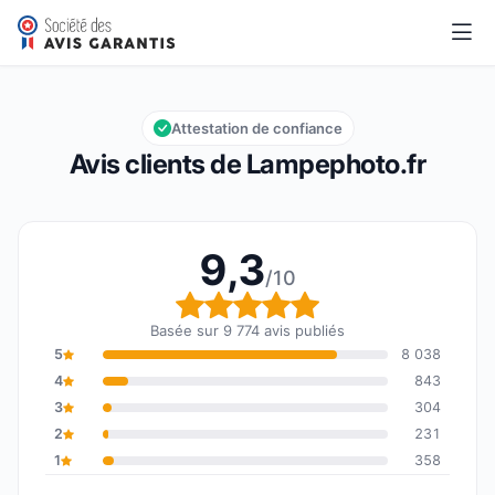
Lampephoto.fr
9,3/10
Note globale : 9,3 sur 10
Attestation de confiance
Avis clients de Lampephoto.fr
9,3
/10
Note globale : 9,3 sur 1
Basée sur 9 774 avis publiés
5
8 038
4
843
3
304
2
231
1
358