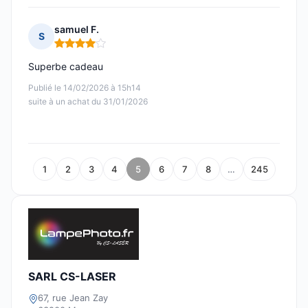
samuel F.
S
Note : 4 sur 5
Superbe cadeau
Publié le 14/02/2026 à 15h14
suite à un achat du 31/01/2026
1
2
3
4
5
6
7
8
…
245
SARL CS-LASER
67, rue Jean Zay