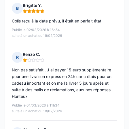
Brigitte Y.
B
Note : 5 sur 5
Colis reçu à la date prévu, il était en parfait état
Publié le 02/03/2026 à 16h54
suite à un achat du 19/02/2026
Renzo C.
R
Note : 1 sur 5
Non pas satisfait . J ai payer 15 euro supplémentaire
pour une livraison express en 24h car c étais pour un
cadeau important et on me l’a livrer 5 jours après et
suite à des mails de réclamations, aucunes réponses .
Honteux
Publié le 01/03/2026 à 11h34
suite à un achat du 18/02/2026