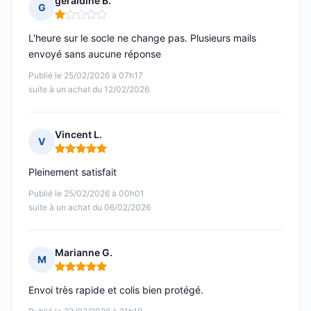
geraldine B.
G
Note : 1 sur 5
L'heure sur le socle ne change pas. Plusieurs mails
envoyé sans aucune réponse
Publié le 25/02/2026 à 07h17
suite à un achat du 12/02/2026
Vincent L.
V
Note : 5 sur 5
Pleinement satisfait
Publié le 25/02/2026 à 00h01
suite à un achat du 06/02/2026
Marianne G.
M
Note : 5 sur 5
Envoi très rapide et colis bien protégé.