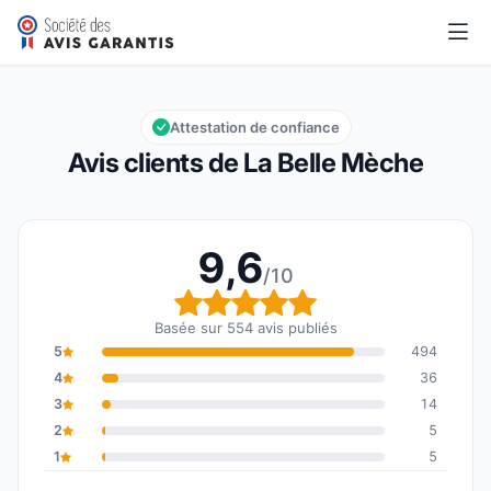
La Belle Mèche
9,6/10
Note globale : 9,6 sur 10
Attestation de confiance
Avis clients de La Belle Mèche
9,6
/10
Note globale : 9,6 sur 1
Basée sur 554 avis publiés
5
494
4
36
3
14
2
5
1
5