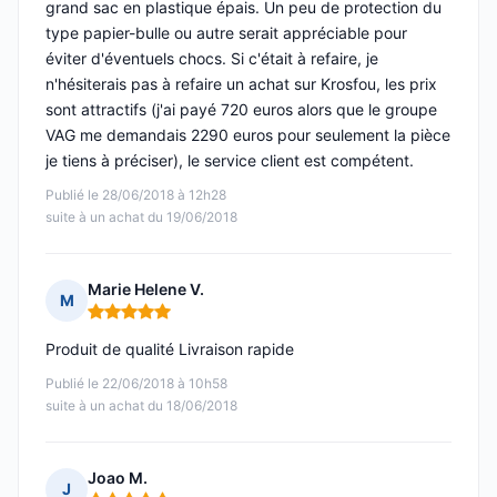
grand sac en plastique épais. Un peu de protection du
type papier-bulle ou autre serait appréciable pour
éviter d'éventuels chocs. Si c'était à refaire, je
n'hésiterais pas à refaire un achat sur Krosfou, les prix
sont attractifs (j'ai payé 720 euros alors que le groupe
VAG me demandais 2290 euros pour seulement la pièce
je tiens à préciser), le service client est compétent.
Publié le 28/06/2018 à 12h28
suite à un achat du 19/06/2018
Marie Helene V.
M
Note : 5 sur 5
Produit de qualité Livraison rapide
Publié le 22/06/2018 à 10h58
suite à un achat du 18/06/2018
Joao M.
J