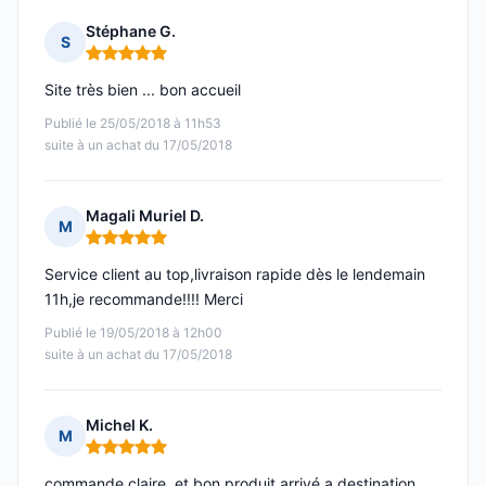
Stéphane G.
S
Note : 5 sur 5
Site très bien ... bon accueil
Publié le 25/05/2018 à 11h53
suite à un achat du 17/05/2018
Magali Muriel D.
M
Note : 5 sur 5
Service client au top,livraison rapide dès le lendemain
11h,je recommande!!!! Merci
Publié le 19/05/2018 à 12h00
suite à un achat du 17/05/2018
Michel K.
M
Note : 5 sur 5
commande claire, et bon produit arrivé a destination