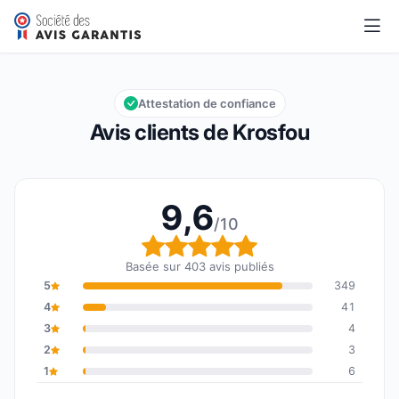
Krosfou
9,6/10
Note globale : 9,6 sur 10
Attestation de confiance
Avis clients de Krosfou
9,6
/10
Note globale : 9,6 sur 1
Basée sur 403 avis publiés
5
349
4
41
3
4
2
3
1
6