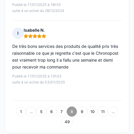
Publié le 17/01/2025 à 18h19
suite à un achat du 28/12/2024
Isabelle N.
I
Note : 5 sur 5
De très bons services des produits de qualité prix très
raisonnable ce que je regrette c'est que le Chronopost
est vraiment trop long il a fallu une semaine et demi
pour recevoir ma commande
Publié le 17/01/2025 à 13h33
suite à un achat du 03/01/2025
1
…
5
6
7
8
9
10
11
…
49