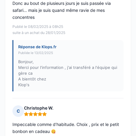
Donc au bout de plusieurs jours je suis passée via
safari… mais je suis quand même ravie de mes
concentres
Publié le 08/02/2025 à 08h25
suite à un achat du 28/01/2025
Réponse de Klops.fr
Publiée le 13/02/2025
Bonjour,
Merci pour l'information , j'ai transféré a l'équipe qui
gère ca
A bientôt chez
Klop's
Christophe W.
C
Note : 5 sur 5
Impeccable comme d’habitude. Choix , prix et le petit
bonbon en cadeau