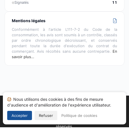
Signalés
11
Mentions légales
Conformément à l'article L111-7-2 du Code de la
consommation, les avis sont soumis à un contrôle, classés
par ordre chronologique décroissant, et conservés
pendant toute la durée d'exécution du contrat du
commerçant. Avis récoltés sans aucune contrepartie.
En
savoir plus…
Nous utilisons des cookies à des fins de mesure
d'audience et d'amélioration de l'expérience utilisateur.
Accueil
Mes avis
Catégories
CGU
Cookies
Politique de confidentialité
Mentions légales
Accepter
Refuser
Politique de cookies
Copyright © 2026
Société des Avis Garantis
. Tous droits
réservés.