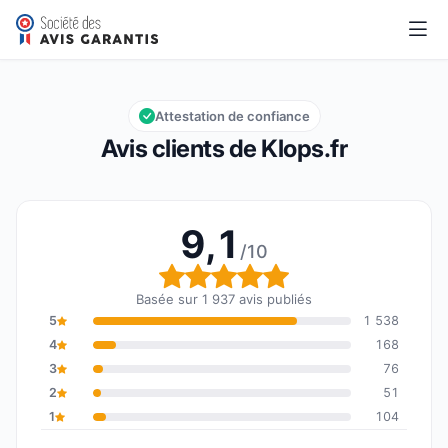
Klops.fr
9,1/10
Note globale : 9,1 sur 10
Attestation de confiance
Avis clients de Klops.fr
9,1
/10
Note globale : 9,1 sur 1
Basée sur 1 937 avis publiés
5
1 538
4
168
3
76
2
51
1
104