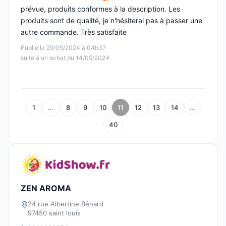
prévue, produits conformes à la description. Les
produits sont de qualité, je n'hésiterai pas à passer une
autre commande. Très satisfaite
Publié le 29/05/2024 à 04h37
suite à un achat du 14/05/2024
1
…
8
9
10
11
12
13
14
…
40
ZEN AROMA
24 rue Albertine Bénard
97450 saint louis