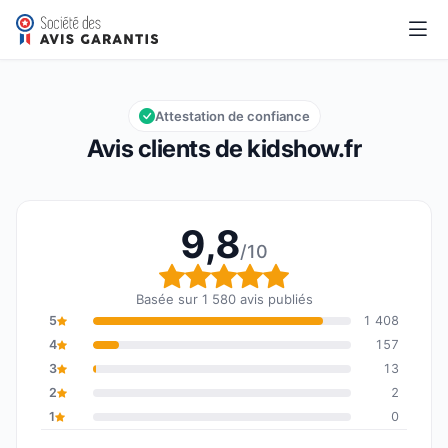
kidshow.fr
9,8/10
Note globale : 9,8 sur 10
Attestation de confiance
Avis clients de kidshow.fr
9,8
/10
Note globale : 9,8 sur 1
Basée sur 1 580 avis publiés
5
1 408
4
157
3
13
2
2
1
0