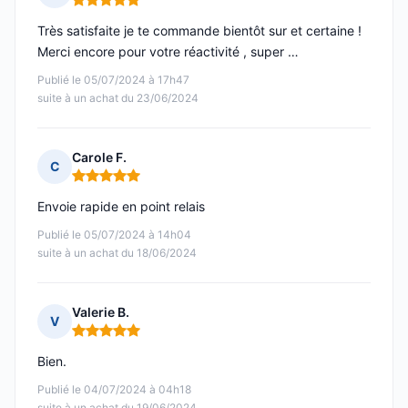
Note : 5 sur 5
Très satisfaite je te commande bientôt sur et certaine !
Merci encore pour votre réactivité , super …
Publié le 05/07/2024 à 17h47
suite à un achat du 23/06/2024
Carole F.
C
Note : 5 sur 5
Envoie rapide en point relais
Publié le 05/07/2024 à 14h04
suite à un achat du 18/06/2024
Valerie B.
V
Note : 5 sur 5
Bien.
Publié le 04/07/2024 à 04h18
suite à un achat du 19/06/2024