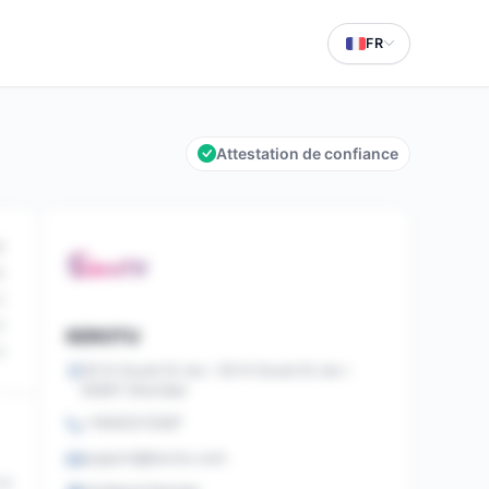
FR
Attestation de confiance
6
5
2
0
KEROTU
0
30 N Gould St ste r 30 N Gould St ste r
82801 Sheridan
+16402213287
support@kerotu.com
58