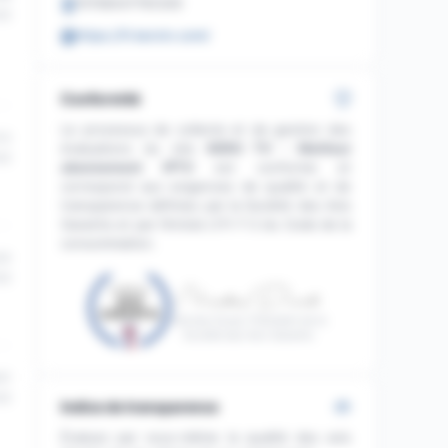
74768047765309
22
https://fr.kerotv.com/
Conformité
Le processus de collecte et de gestion des
13
évaluations du site
KERO TV : Meilleur
22
abonnement IPTV
est conforme et
correspond aux exigences de qualité et de
transparence définies par la Société des Avis
Garantis et par l'Article L111-7-2 du Code de la
consommation.
24
22
Nicolas Duval, Président de la
Société des Avis Garantis
51
22
Indice de transparence
Évaluez par vous-même la qualité des avis