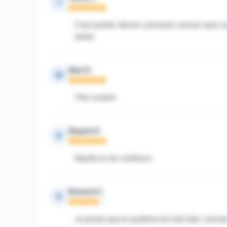
T
Note : 5 sur 5
C'est parfait. Bonne connexion surtout sans co
séries.
Man D.
M
Note : 5 sur 5
Très content
Rayane E.
R
Note : 5 sur 5
Rapide et de confiance
Richard C.
R
Note : 4 sur 5
Je pense que le système est très bien, bonnes