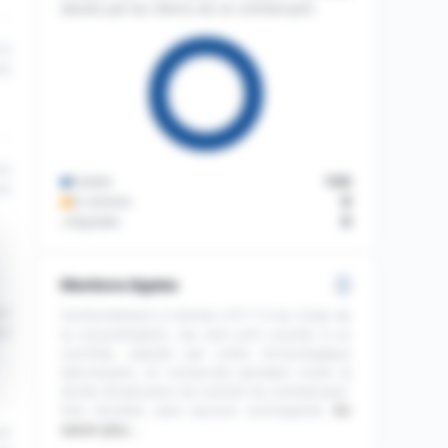
laissés par les clients de ce commerçant.
12
22
43
Publiés
133
22
En attente
0
Signalés
0
Mentions légales
42
Conformément à l'article L111-7-2 du Code de
22
la consommation, les avis sont soumis à un
contrôle, classés par ordre chronologique
décroissant, et conservés pendant toute la
durée d'exécution du contrat du commerçant.
Avis récoltés sans aucune contrepartie.
En
savoir plus…
24