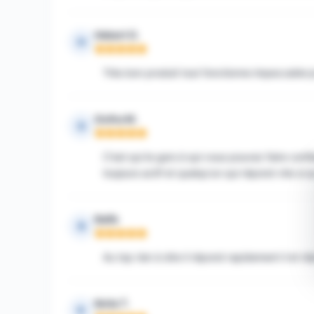
Hebert O.
H
Note : 5 sur 5
Très bon produit tout fonctionne impeccable
Golha M.
G
Note : 5 sur 5
C'est qui le gars à qui vous pouvez faire con
toujours actif et quelqu'un qui répond vite si a
Rafik
R
Note : 5 sur 5
Au top rien à dire il répond rapidement il et ré
Koita T.
K