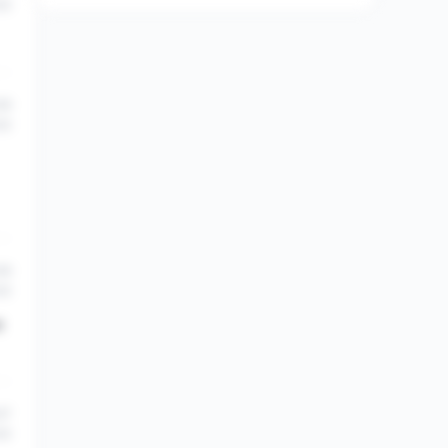
22
36
22
36
22
t
27
22