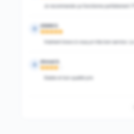
Je recommande ça fonctionne parfaitement ?
GDANI G.
G
Note : 5 sur 5
Vraiment bravo à vous,un très bon service. L
Ahmed A.
A
Note : 4 sur 5
Stable et bon qualité prix