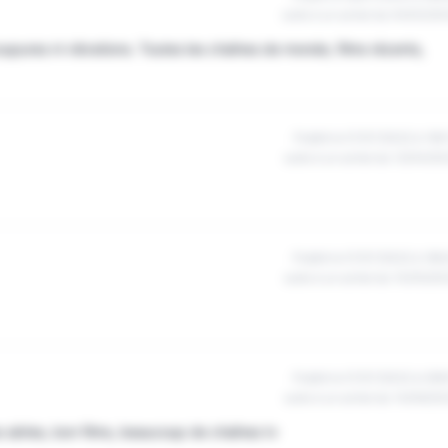
suite à un achat du 04/02/20
upures ni vibrations. Toutes les chaînes de monde, films récents,
Publié le 07/07/2022 à 19h
suite à un achat du 12/04/20
Publié le 07/07/2022 à 18h
suite à un achat du 10/05/20
Publié le 07/07/2022 à 09h
suite à un achat du 14/06/20
 séries, bon films, beaucoup de chaînes tv