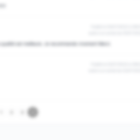
???
Publié le 05/07/2022 à 09h
suite à un achat du 05/07/20
a qualité est meilleure. Je recommande vivement Merci.
Publié le 02/07/2022 à 09h
suite à un achat du 02/07/20
1
2
3
4