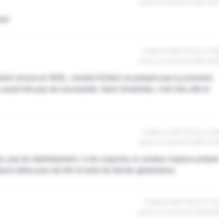
suite à un achat du 06/07/20
uper
Publié le 06/07/2022 à 15h
suite à un achat du 06/07/20
, étant encore en ADSL, certains fichiers ne passent pas ou prennent
 aussi très peu de nouveautés. Dans l'ensemble, c'est très utile et
Publié le 06/07/2022 à 12h
suite à un achat du 06/07/20
e, pas de ralentissement, ni de coupures, le vendeur toujours présen
ours faites pour les film et serie de dernier générations.
Publié le 06/07/2022 à 11h
suite à un achat du 24/04/20