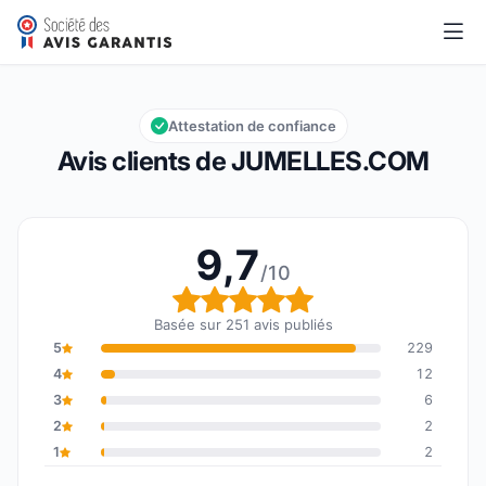
JUMELLES.COM
9,7/10
Note globale : 9,7 sur 10
Attestation de confiance
Avis clients de JUMELLES.COM
9,7
/10
Note globale : 9,7 sur 1
Basée sur 251 avis publiés
5
229
4
12
3
6
2
2
1
2