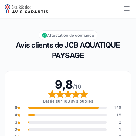
JCB AQUATIQUE PAYSAGE
9,8/10
Note globale : 9,8 sur 10
Attestation de confiance
Avis clients de JCB AQUATIQUE
PAYSAGE
9,8
/10
Note globale : 9,8 sur 1
Basée sur 183 avis publiés
5
165
4
15
3
2
2
1