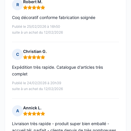
Robert M.
R
Note : 5 sur 5
Coq décoratif conforme fabrication soignée
Publié le 25/02/2026 à 16h50
suite à un achat du 12/02/2026
Christian G.
C
Note : 5 sur 5
Expédition très rapide. Catalogue d'articles très
complet
Publié le 24/02/2026 à 20h39
suite à un achat du 12/02/2026
Annick L.
A
Note : 5 sur 5
Livraison très rapide - produit super bien emballé -
accueil tél. parfait - cliente depuis de très nombreuses