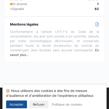
En attente
1
Signalés
62
Mentions légales
Conformément à l'article L111-7-2 du Code de la
consommation, les avis sont soumis à un contrôle, classés
par ordre chronologique décroissant, et conservés
pendant toute la durée d'exécution du contrat du
commerçant. Avis récoltés sans aucune contrepartie.
En
savoir plus…
Nous utilisons des cookies à des fins de mesure
d'audience et d'amélioration de l'expérience utilisateur.
Accueil
Mes avis
Catégories
CGU
Cookies
Politique de confidentialité
Mentions légales
Accepter
Refuser
Politique de cookies
Copyright © 2026
Société des Avis Garantis
. Tous droits