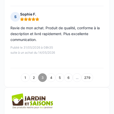
Sophie F.
S
Note : 5 sur 5
Ravie de mon achat. Produit de qualité, conforme à la
description et livré rapidement. Plus excellente
communication.
Publié le 31/05/2026 à 08h35
suite à un achat du 14/05/2026
1
2
3
4
5
6
…
279