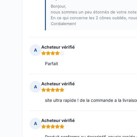
Bonjour,
nous sommes un peu étonnés de votre note q
En ce qui concerne les 2 cônes oubliés, nou
Cordialement
Acheteur vérifié
A
Note : 4 sur 5
Parfait
Acheteur vérifié
A
Note : 5 sur 5
site ultra rapide ! de la commande a la livrais
Acheteur vérifié
A
Note : 5 sur 5
Produit conforme au descriptif, envoie rapide 