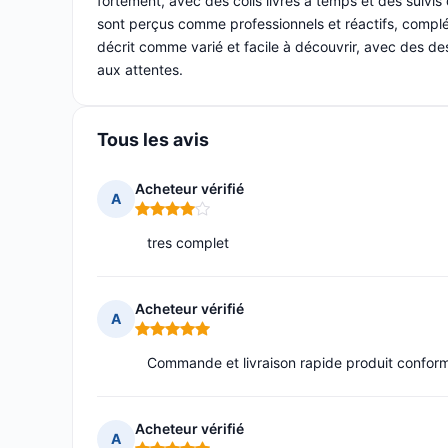
fortement, avec des colis livrés à temps et des suivis
sont perçus comme professionnels et réactifs, complét
décrit comme varié et facile à découvrir, avec des desc
aux attentes.
Tous les avis
Acheteur vérifié
A
Note : 4 sur 5
tres complet
Acheteur vérifié
A
Note : 5 sur 5
Commande et livraison rapide produit confo
Acheteur vérifié
A