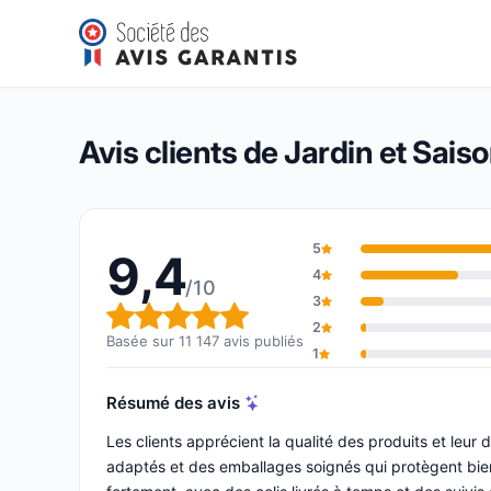
Jardin et Saisons
9,4/10
(11 147 avis)
Note globale : 9,4 sur 10
Avis clients de Jardin et Sais
5
9,4
4
/10
3
Note globale : 9,4 sur 10
2
Basée sur 11 147 avis publiés
1
Résumé des avis
Les clients apprécient la qualité des produits et leur 
adaptés et des emballages soignés qui protègent bien le