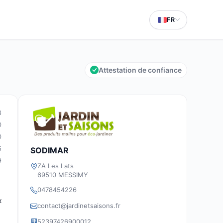
FR
Attestation de confiance
3
0
0
5
SODIMAR
9
ZA Les Lats
69510 MESSIMY
0478454226
x
contact@jardinetsaisons.fr
52397426900012