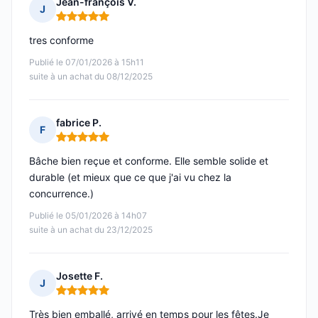
Jean-françois V.
J
Note : 5 sur 5
tres conforme
Publié le 07/01/2026 à 15h11
suite à un achat du 08/12/2025
fabrice P.
F
Note : 5 sur 5
Bâche bien reçue et conforme. Elle semble solide et
durable (et mieux que ce que j'ai vu chez la
concurrence.)
Publié le 05/01/2026 à 14h07
suite à un achat du 23/12/2025
Josette F.
J
Note : 5 sur 5
Très bien emballé, arrivé en temps pour les fêtes.Je