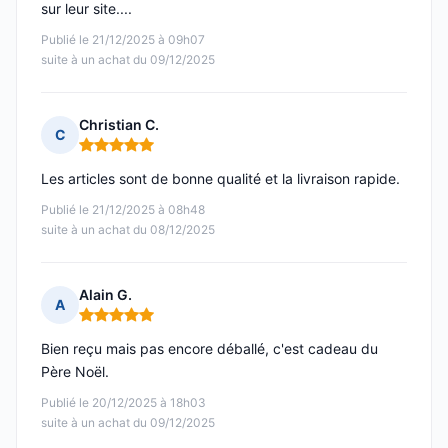
sur leur site....
Publié le 21/12/2025 à 09h07
suite à un achat du 09/12/2025
Christian C.
C
Note : 5 sur 5
Les articles sont de bonne qualité et la livraison rapide.
Publié le 21/12/2025 à 08h48
suite à un achat du 08/12/2025
Alain G.
A
Note : 5 sur 5
Bien reçu mais pas encore déballé, c'est cadeau du
Père Noël.
Publié le 20/12/2025 à 18h03
suite à un achat du 09/12/2025