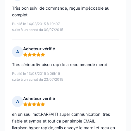
Note : 5 sur 5
Très bon suivi de commande, reçue impéccable au
complet
Publié le 14/08/2015 à 19h07
suite à un achat du 09/07/2015
Acheteur vérifié
A
Note : 5 sur 5
Très sérieux livraison rapide a recommandé merci
Publié le 13/08/2015 à 09h19
suite à un achat du 23/07/2015
Acheteur vérifié
A
Note : 5 sur 5
en un seul mot,PARFAIT! super communication ,trés
fiable et sympa et tout ca par simple EMAIL.
livraison hyper rapide,colis envoyé le mardi et recu en