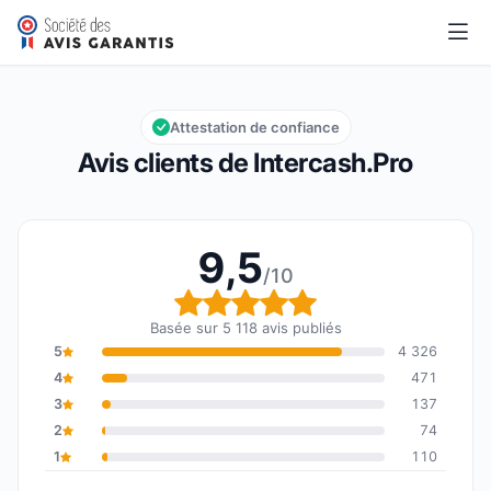
Intercash.Pro
9,5/10
Note globale : 9,5 sur 10
Attestation de confiance
Avis clients de Intercash.Pro
9,5
/10
Note globale : 9,5 sur 1
Basée sur 5 118 avis publiés
5
4 326
4
471
3
137
2
74
1
110