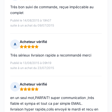
Note : 5 sur 5
Très bon suivi de commande, reçue impéccable au
complet
Publié le 14/08/2015 à 19h07
suite à un achat du 09/07/2015
Acheteur vérifié
A
Note : 5 sur 5
Très sérieux livraison rapide a recommandé merci
Publié le 13/08/2015 à 09h19
suite à un achat du 23/07/2015
Acheteur vérifié
A
Note : 5 sur 5
en un seul mot,PARFAIT! super communication ,trés
fiable et sympa et tout ca par simple EMAIL.
livraison hyper rapide,colis envoyé le mardi et recu en