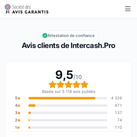
Intercash.Pro
9,5/10
Note globale : 9,5 sur 10
Attestation de confiance
Avis clients de Intercash.Pro
9,5
/10
Note globale : 9,5 sur 1
Basée sur 5 118 avis publiés
5
4 326
4
471
3
137
2
74
1
110