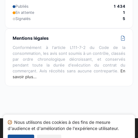
Publiés
1 434
En attente
1
Signalés
5
Mentions légales
Conformément à l'article L111-7-2 du Code de la
consommation, les avis sont soumis à un contrôle, classés
par ordre chronologique décroissant, et conservés
pendant toute la durée d'exécution du contrat du
commerçant. Avis récoltés sans aucune contrepartie.
En
savoir plus…
Nous utilisons des cookies à des fins de mesure
d'audience et d'amélioration de l'expérience utilisateur.
Accueil
Mes avis
Catégories
CGU
Cookies
Politique de confidentialité
Mentions légales