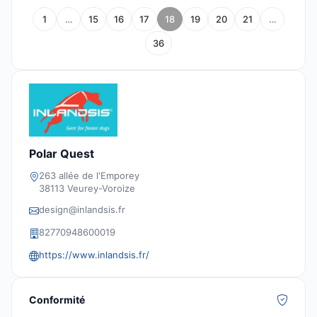
1
…
15
16
17
18
19
20
21
…
36
Polar Quest
263 allée de l'Emporey
38113 Veurey-Voroize
design@inlandsis.fr
82770948600019
https://www.inlandsis.fr/
Conformité