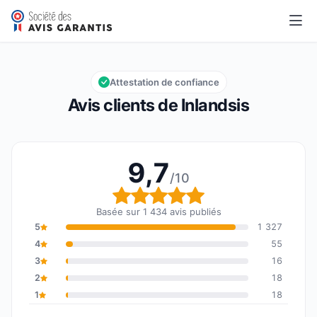
Inlandsis
9,7/10
Note globale : 9,7 sur 10
Attestation de confiance
Avis clients de Inlandsis
9,7
/10
Note globale : 9,7 sur 1
Basée sur 1 434 avis publiés
5
1 327
4
55
3
16
2
18
1
18