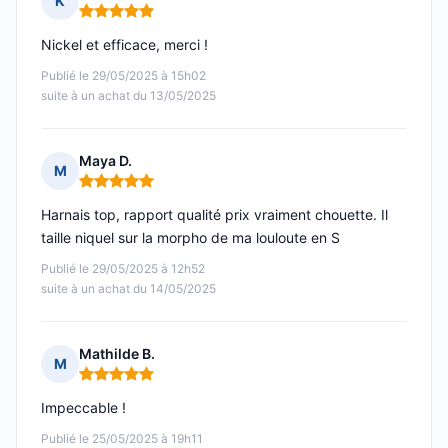
K
Note : 5 sur 5
Nickel et efficace, merci !
Publié le 29/05/2025 à 15h02
suite à un achat du 13/05/2025
Maya D.
M
Note : 5 sur 5
Harnais top, rapport qualité prix vraiment chouette. Il
taille niquel sur la morpho de ma louloute en S
Publié le 29/05/2025 à 12h52
suite à un achat du 14/05/2025
Mathilde B.
M
Note : 5 sur 5
Impeccable !
Publié le 25/05/2025 à 19h11