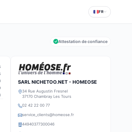
FR
Attestation de confiance
5
5
0
SARL NICHETOO.NET - HOMEOSE
9
34 Rue Augustin Fresnel
3
37170 Chambray Les Tours
02 42 22 00 77
service_clients@homeose.fr
44940377300046