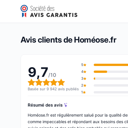
Homéose.fr
9,7/10
(9 942 avis)
Note globale : 9,7 sur 10
Avis clients de Homéose.fr
5
9,7
4
/10
3
Note globale : 9,7 sur 10
2
Basée sur 9 942 avis publiés
1
Résumé des avis
Homéose.fr est régulièrement salué pour la qualité des
comme impeccables et répondant aux besoins des clie