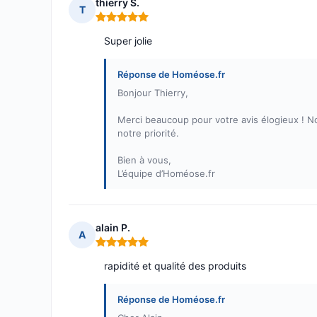
thierry S.
T
Note : 5 sur 5
Super jolie
Réponse de Homéose.fr
Bonjour Thierry,
Merci beaucoup pour votre avis élogieux ! No
notre priorité.
Bien à vous,
L’équipe d’Homéose.fr
alain P.
A
Note : 5 sur 5
rapidité et qualité des produits
Réponse de Homéose.fr