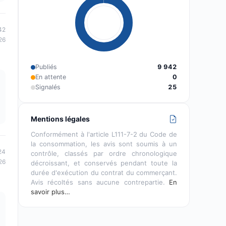
42
26
Publiés
9 942
En attente
0
Signalés
25
Mentions légales
Conformément à l'article L111-7-2 du Code de
la consommation, les avis sont soumis à un
24
contrôle, classés par ordre chronologique
26
décroissant, et conservés pendant toute la
durée d'exécution du contrat du commerçant.
Avis récoltés sans aucune contrepartie.
En
savoir plus…