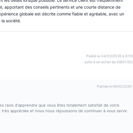
nt les délais lorsque possible. Le service client est fréquemment
, apportant des conseils pertinents et une courte distance de
expérience globale est décrite comme fiable et agréable, avec un
 la société.
Publié le 04/02/2026 à 07h
suite à un achat du 09/01/20
Publiée le 09/02/2026
s ravis d'apprendre que vous êtes totalement satisfait de votre
t très appréciée et nous nous réjouissons de continuer à vous servir.